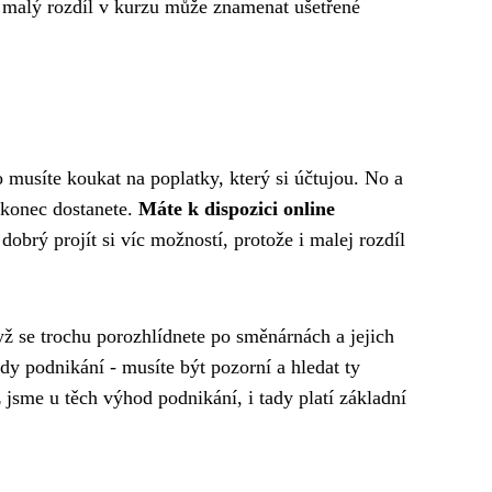
vě malý rozdíl v kurzu může znamenat ušetřené
o musíte koukat na poplatky, který si účtujou. No a
akonec dostanete.
Máte k dispozici online
brý projít si víc možností, protože i malej rozdíl
dyž se trochu porozhlídnete po směnárnách a jejich
dy podnikání - musíte být pozorní a hledat ty
 jsme u těch výhod podnikání, i tady platí základní