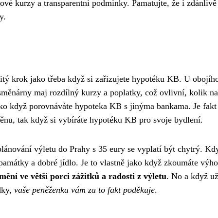
érové kurzy a transparentní podmínky. Pamatujte, že i zdánli
y.
tý krok jako třeba když si zařizujete
hypotéku KB
. U obojíh
měnárny maj rozdílný kurzy a poplatky, což ovlivní, kolik n
o když porovnáváte hypoteka KB s jinýma bankama. Je fakt do
ěnu, tak když si vybíráte hypotéku KB pro svoje bydlení.
 plánování výletu do Prahy s 35 eury se vyplatí být chytrý. K
 památky a dobré jídlo. Je to vlastně jako když zkoumáte výho
ění ve větší porci zážitků a radosti z výletu
. No a když už
dky,
vaše peněženka vám za to fakt poděkuje
.