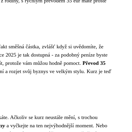
 z rodiny, s rychlým převodem 35 eur máte prostě
 fakt směšná částka, zvlášť když si uvědomíte, že
e 2025 je tak dostupná - za podobný peníze byste
využít, protože vám můžou hodně pomoct.
Převod 35
ní a rozjet svůj byznys ve velkým stylu. Kurz je teď
káte. Ačkoliv se kurz neustále mění, s trochou
rzy
a vyčkejte na ten nejvýhodnější moment. Nebo