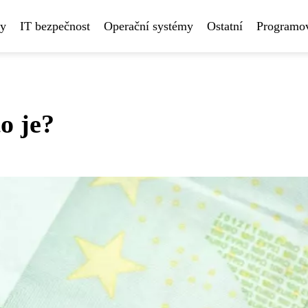
ny
IT bezpečnost
Operační systémy
Ostatní
Programov
o je?