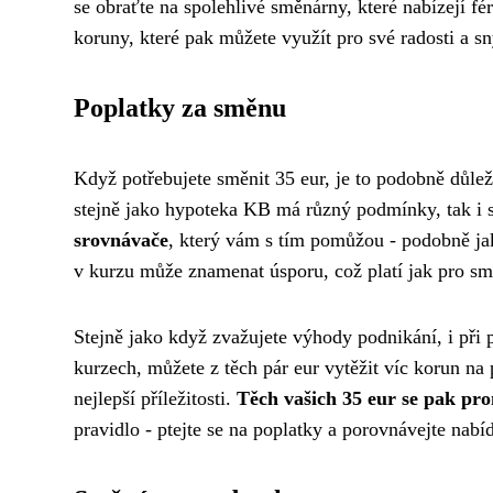
se obraťte na spolehlivé směnárny, které nabízejí f
koruny, které pak můžete využít pro své radosti a sn
Poplatky za směnu
Když potřebujete směnit 35 eur, je to podobně důleži
stejně jako hypoteka KB má různý podmínky, tak i s
srovnávače
, který vám s tím pomůžou - podobně jak
v kurzu může znamenat úsporu, což platí jak pro sm
Stejně jako když zvažujete
výhody podnikání
, i při
kurzech, můžete z těch pár eur vytěžit víc korun na
nejlepší příležitosti.
Těch vašich 35 eur se pak prom
pravidlo - ptejte se na poplatky a porovnávejte nabí