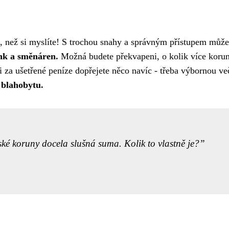
, než si myslíte! S trochou snahy a správným přístupem můž
nk a směnáren.
Možná budete překvapeni, o kolik více korun
si za ušetřené peníze dopřejete něco navíc - třeba výbornou v
 blahobytu.
české koruny docela slušná suma. Kolik to vlastně je?