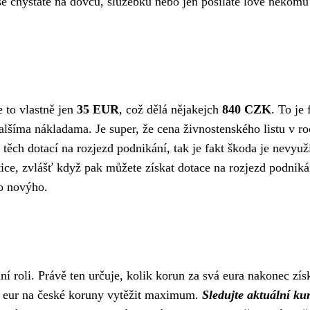
se chystáte na dovču, služebku nebo jen posíláte love někomu
je to vlastně jen
35 EUR
, což dělá nějakejch
840 CZK
. To je
íma nákladama. Je super, že cena živnostenského listu v roc
e u těch dotací na rozjezd podnikání, tak je fakt škoda je ne
tice, zvlášť když pak můžete získat dotace na rozjezd podniká
co novýho.
í roli. Právě ten určuje, kolik korun za svá eura nakonec zís
35 eur na české koruny vytěžit maximum.
Sledujte aktuální ku