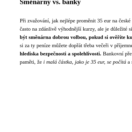
Směnárny vs. banky
Při zvažování, jak nejlépe proměnit 35 eur na česk
často na zdánlivě výhodnější kurzy, ale je důležité s
být směnárna dobrou volbou, pokud si ověříte ku
si za ty peníze můžete dopřát třeba večeři v příjemn
hlediska bezpečnosti a spolehlivosti.
Bankovní přev
paměti, že
i malá částka, jako je 35 eur, se počítá
a 