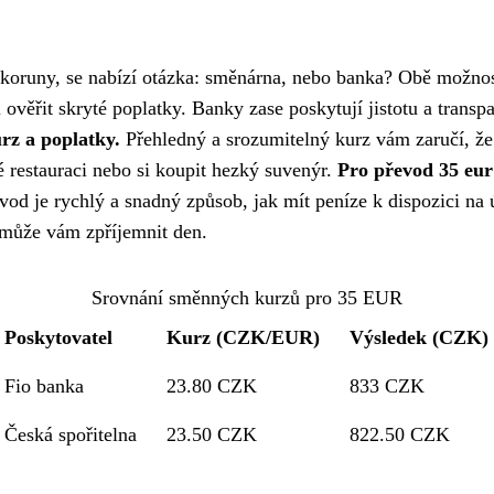
é koruny, se nabízí otázka: směnárna, nebo banka? Obě možnos
i ověřit skryté poplatky. Banky zase poskytují jistotu a transp
rz a poplatky.
Přehledný a srozumitelný kurz vám zaručí, že 
é restauraci nebo si koupit hezký suvenýr.
Pro převod 35 eur
od je rychlý a snadný způsob, jak mít peníze k dispozici na 
může vám zpříjemnit den.
Srovnání směnných kurzů pro 35 EUR
Poskytovatel
Kurz (CZK/EUR)
Výsledek (CZK)
Fio banka
23.80 CZK
833 CZK
Česká spořitelna
23.50 CZK
822.50 CZK