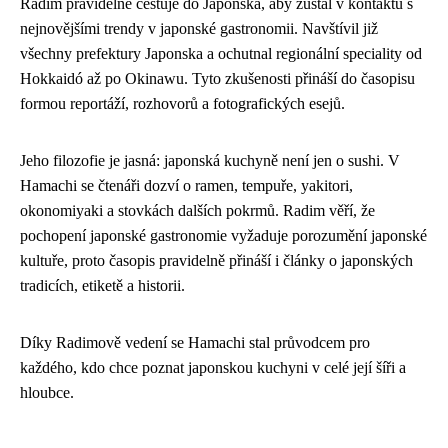
Radim pravidelně cestuje do Japonska, aby zůstal v kontaktu s
nejnovějšími trendy v japonské gastronomii. Navštívil již
všechny prefektury Japonska a ochutnal regionální speciality od
Hokkaidó až po Okinawu. Tyto zkušenosti přináší do časopisu
formou reportáží, rozhovorů a fotografických esejů.
Jeho filozofie je jasná: japonská kuchyně není jen o sushi. V
Hamachi se čtenáři dozví o ramen, tempuře, yakitori,
okonomiyaki a stovkách dalších pokrmů. Radim věří, že
pochopení japonské gastronomie vyžaduje porozumění japonské
kultuře, proto časopis pravidelně přináší i články o japonských
tradicích, etiketě a historii.
Díky Radimově vedení se Hamachi stal průvodcem pro
každého, kdo chce poznat japonskou kuchyni v celé její šíři a
hloubce.