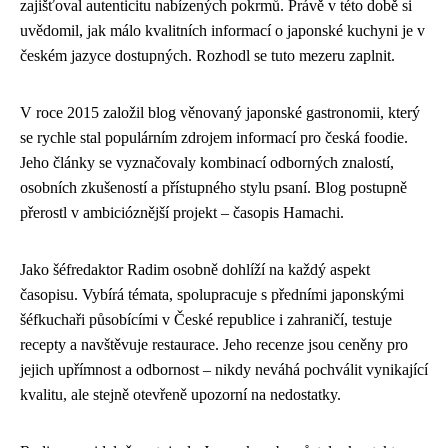
zajišťoval autenticitu nabízených pokrmů. Právě v této době si
uvědomil, jak málo kvalitních informací o japonské kuchyni je v
českém jazyce dostupných. Rozhodl se tuto mezeru zaplnit.
V roce 2015 založil blog věnovaný japonské gastronomii, který
se rychle stal populárním zdrojem informací pro česká foodie.
Jeho články se vyznačovaly kombinací odborných znalostí,
osobních zkušeností a přístupného stylu psaní. Blog postupně
přerostl v ambicióznější projekt – časopis Hamachi.
Jako šéfredaktor Radim osobně dohlíží na každý aspekt
časopisu. Vybírá témata, spolupracuje s předními japonskými
šéfkuchaři působícími v České republice i zahraničí, testuje
recepty a navštěvuje restaurace. Jeho recenze jsou ceněny pro
jejich upřímnost a odbornost – nikdy neváhá pochválit vynikající
kvalitu, ale stejně otevřeně upozorní na nedostatky.