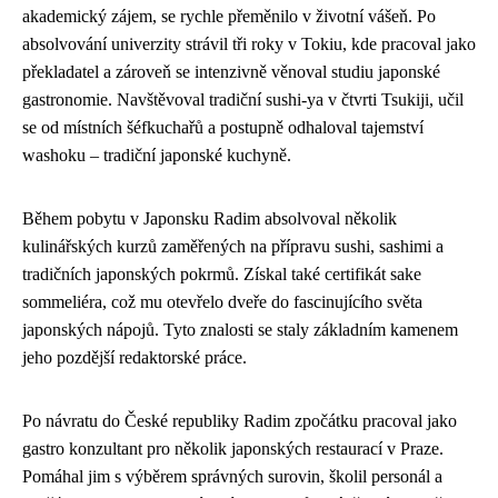
akademický zájem, se rychle přeměnilo v životní vášeň. Po
absolvování univerzity strávil tři roky v Tokiu, kde pracoval jako
překladatel a zároveň se intenzivně věnoval studiu japonské
gastronomie. Navštěvoval tradiční sushi-ya v čtvrti Tsukiji, učil
se od místních šéfkuchařů a postupně odhaloval tajemství
washoku – tradiční japonské kuchyně.
Během pobytu v Japonsku Radim absolvoval několik
kulinářských kurzů zaměřených na přípravu sushi, sashimi a
tradičních japonských pokrmů. Získal také certifikát sake
sommeliéra, což mu otevřelo dveře do fascinujícího světa
japonských nápojů. Tyto znalosti se staly základním kamenem
jeho pozdější redaktorské práce.
Po návratu do České republiky Radim zpočátku pracoval jako
gastro konzultant pro několik japonských restaurací v Praze.
Pomáhal jim s výběrem správných surovin, školil personál a