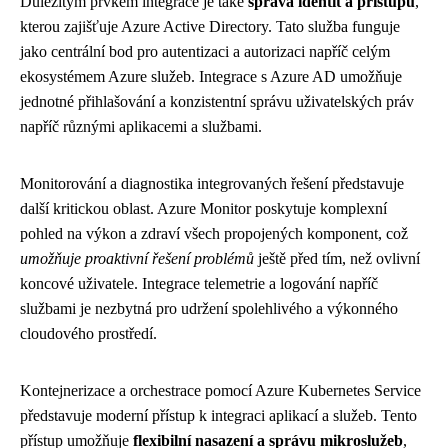
Důležitým prvkem integrace je také
správa identit a přístupů
,
kterou zajišťuje Azure Active Directory. Tato služba funguje
jako centrální bod pro autentizaci a autorizaci napříč celým
ekosystémem Azure služeb. Integrace s Azure AD umožňuje
jednotné přihlašování a konzistentní správu uživatelských práv
napříč různými aplikacemi a službami.
Monitorování a diagnostika integrovaných řešení představuje
další kritickou oblast. Azure Monitor poskytuje komplexní
pohled na výkon a zdraví všech propojených komponent, což
umožňuje proaktivní řešení problémů
ještě před tím, než ovlivní
koncové uživatele. Integrace telemetrie a logování napříč
službami je nezbytná pro udržení spolehlivého a výkonného
cloudového prostředí.
Kontejnerizace a orchestrace pomocí Azure Kubernetes Service
představuje moderní přístup k integraci aplikací a služeb. Tento
přístup umožňuje
flexibilní nasazení a správu mikroslužeb
,