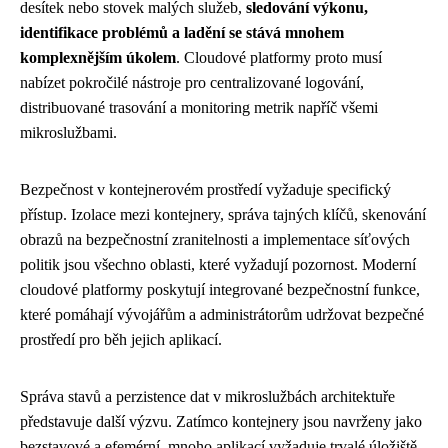
desítek nebo stovek malých služeb,
sledování výkonu,
identifikace problémů a ladění se stává mnohem
komplexnějším úkolem
. Cloudové platformy proto musí
nabízet pokročilé nástroje pro centralizované logování,
distribuované trasování a monitoring metrik napříč všemi
mikroslužbami.
Bezpečnost v kontejnerovém prostředí vyžaduje specifický
přístup. Izolace mezi kontejnery, správa tajných klíčů, skenování
obrazů na bezpečnostní zranitelnosti a implementace síťových
politik jsou všechno oblasti, které vyžadují pozornost. Moderní
cloudové platformy poskytují integrované bezpečnostní funkce,
které pomáhají vývojářům a administrátorům udržovat bezpečné
prostředí pro běh jejich aplikací.
Správa stavů a perzistence dat v mikroslužbách architektuře
představuje další výzvu. Zatímco kontejnery jsou navrženy jako
bezstavové a efemérní, mnoho aplikací vyžaduje trvalé úložiště