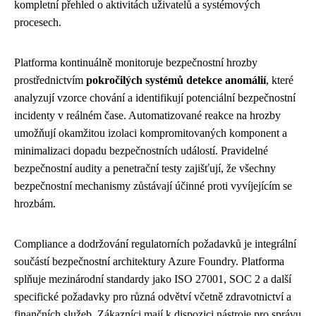
kompletní přehled o aktivitách uživatelů a systémových
procesech.
Platforma kontinuálně monitoruje bezpečnostní hrozby
prostřednictvím
pokročilých systémů detekce anomálií
, které
analyzují vzorce chování a identifikují potenciální bezpečnostní
incidenty v reálném čase. Automatizované reakce na hrozby
umožňují okamžitou izolaci kompromitovaných komponent a
minimalizaci dopadu bezpečnostních událostí. Pravidelné
bezpečnostní audity a penetrační testy zajišťují, že všechny
bezpečnostní mechanismy zůstávají účinné proti vyvíjejícím se
hrozbám.
Compliance a dodržování regulatorních požadavků je integrální
součástí bezpečnostní architektury Azure Foundry. Platforma
splňuje mezinárodní standardy jako ISO 27001, SOC 2 a další
specifické požadavky pro různá odvětví včetně zdravotnictví a
finančních služeb. Zákazníci mají k dispozici nástroje pro správu