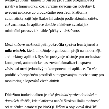
předpřipravené runtime prostředí
pro různé programovací
jazyky a frameworky, což výrazně zkracuje čas potřebný k
uvedení aplikace do produkčního prostředí. Platforma
automaticky zajišťuje škálování zdrojů podle aktuální zátěže,
což znamená, že aplikace dokáže efektivně zvládat jak
minimální provoz, tak náhlé špičky v návštěvnosti.
Mezi klíčové možnosti patří
pokročilá správa kontejnerů a
mikroslužeb
, která umožňuje organizacím přejít na modernější
architektury aplikací. Systém poskytuje nástroje pro orchestraci
kontejnerů, automatické nasazování aktualizací a správu
závislostí mezi jednotlivými komponentami aplikace. To vše
probíhá v bezpečném prostředí s integrovanými mechanismy pro
monitoring a logování všech aktivit.
Důležitou funkcionalitou je také
flexibilní správa databází a
datových úložišť
, kde platforma nabízí širokou škálu možností
od relačních databází po NoSQL řešení a objektová úložiště.