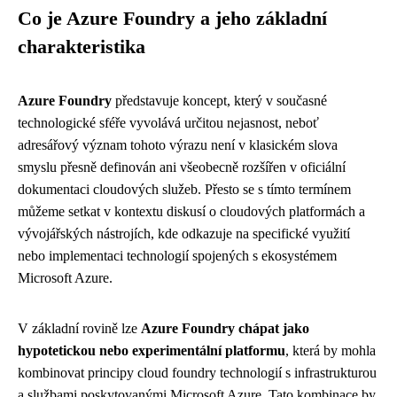
Co je Azure Foundry a jeho základní
charakteristika
Azure Foundry
představuje koncept, který v současné
technologické sféře vyvolává určitou nejasnost, neboť
adresářový význam tohoto výrazu není v klasickém slova
smyslu přesně definován ani všeobecně rozšířen v oficiální
dokumentaci cloudových služeb. Přesto se s tímto termínem
můžeme setkat v kontextu diskusí o cloudových platformách a
vývojářských nástrojích, kde odkazuje na specifické využití
nebo implementaci technologií spojených s ekosystémem
Microsoft Azure.
V základní rovině lze
Azure Foundry chápat jako
hypotetickou nebo experimentální platformu
, která by mohla
kombinovat principy cloud foundry technologií s infrastrukturou
a službami poskytovanými Microsoft Azure. Tato kombinace by