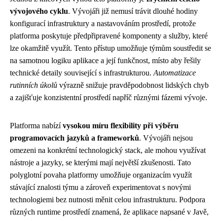
vývojového cyklu
. Vývojáři již nemusí trávit dlouhé hodiny
konfigurací infrastruktury a nastavováním prostředí, protože
platforma poskytuje předpřipravené komponenty a služby, které
lze okamžitě využít. Tento přístup umožňuje týmům soustředit se
na samotnou logiku aplikace a její funkčnost, místo aby řešily
technické detaily související s infrastrukturou.
Automatizace
rutinních úkolů
výrazně snižuje pravděpodobnost lidských chyb
a zajišťuje konzistentní prostředí napříč různými fázemi vývoje.
Platforma nabízí
vysokou míru flexibility při výběru
programovacích jazyků a frameworků
. Vývojáři nejsou
omezeni na konkrétní technologický stack, ale mohou využívat
nástroje a jazyky, se kterými mají největší zkušenosti. Tato
polyglotní povaha platformy umožňuje organizacím využít
stávající znalosti týmu a zároveň experimentovat s novými
technologiemi bez nutnosti měnit celou infrastrukturu. Podpora
různých runtime prostředí znamená, že aplikace napsané v Javě,