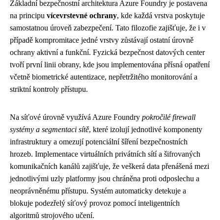
Základní bezpečnostní architektura Azure Foundry je postavena
na principu
vícevrstevné ochrany
, kde každá vrstva poskytuje
samostatnou úroveň zabezpečení. Tato filozofie zajišťuje, že i v
případě kompromitace jedné vrstvy zůstávají ostatní úrovně
ochrany aktivní a funkční. Fyzická bezpečnost datových center
tvoří první linii obrany, kde jsou implementována přísná opatření
včetně biometrické autentizace, nepřetržitého monitorování a
striktní kontroly přístupu.
Na síťové úrovně využívá Azure Foundry
pokročilé firewall
systémy a segmentaci sítě
, které izolují jednotlivé komponenty
infrastruktury a omezují potenciální šíření bezpečnostních
hrozeb. Implementace virtuálních privátních sítí a šifrovaných
komunikačních kanálů zajišťuje, že veškerá data přenášená mezi
jednotlivými uzly platformy jsou chráněna proti odposlechu a
neoprávněnému přístupu. Systém automaticky detekuje a
blokuje podezřelý síťový provoz pomocí inteligentních
algoritmů strojového učení.