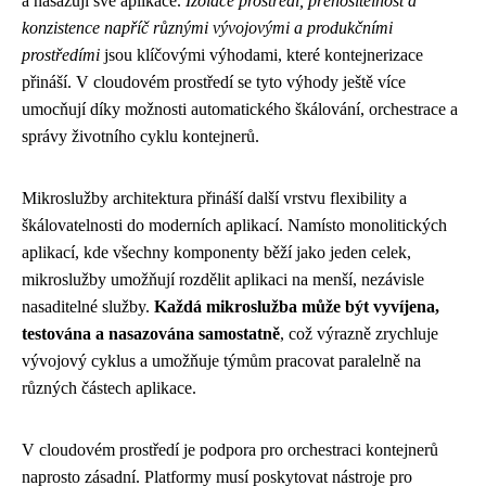
a nasazují své aplikace.
Izolace prostředí, přenositelnost a
konzistence napříč různými vývojovými a produkčními
prostředími
jsou klíčovými výhodami, které kontejnerizace
přináší. V cloudovém prostředí se tyto výhody ještě více
umocňují díky možnosti automatického škálování, orchestrace a
správy životního cyklu kontejnerů.
Mikroslužby architektura přináší další vrstvu flexibility a
škálovatelnosti do moderních aplikací. Namísto monolitických
aplikací, kde všechny komponenty běží jako jeden celek,
mikroslužby umožňují rozdělit aplikaci na menší, nezávisle
nasaditelné služby.
Každá mikroslužba může být vyvíjena,
testována a nasazována samostatně
, což výrazně zrychluje
vývojový cyklus a umožňuje týmům pracovat paralelně na
různých částech aplikace.
V cloudovém prostředí je podpora pro orchestraci kontejnerů
naprosto zásadní. Platformy musí poskytovat nástroje pro