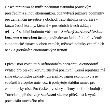
Česká republika se může pochlubit stabilním politickým
prostředím a silnou ekonomikou, což vytváří příznivé podmínky
pro zahraniční investice a obchod. Tato stabilita se odráží i v
kurzu české koruny, která si v posledních letech udržuje
relativně stabilní hodnotu vůči euru.
Směnný kurz mezi českou
korunou a tureckou lirou
je ovlivňován řadou faktorů, včetně
ekonomické situace v obou zemích, měnové politiky centrálních
bank a globálních ekonomických trendů.
I přes jistou volatilitu v krátkodobém horizontu, dlouhodobý
výhled pro českou korunu zůstává pozitivní. Česká republika má
silné ekonomické základy, diverzifikovanou ekonomiku a je
součástí Evropské unie, což jí poskytuje stabilní rámec pro
ekonomický růst. Pro české investory a firmy, kteří obchodují s
Tureckem, představuje
současná situace
příležitost k využití
potenciálu tureckého trhu.