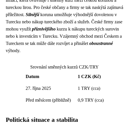
inflací, která ovlivňuje i směnný kurz mezi českou korunou a
tureckou lirou. Pro české občany a firmy se tak naskýtá zajímavá
příležitost.
Silnější
koruna umožňuje výhodnější dovolenou v
Turecku nebo nákup tureckého zboží a služeb. České firmy zase
mohou využít
příznivějšího
kurzu k nákupu tureckých surovin
nebo k investicím v Turecku. Vzájemný obchod mezi Českem a
Tureckem se tak může dále rozvíjet a přinášet
oboustranné
výhody.
Srovnání směnných kurzů CZK/TRY
Datum
1 CZK (Kč)
27. října 2025
1 TRY (cca)
Před měsícem (přibližně)
0,9 TRY (cca)
Politická situace a stabilita