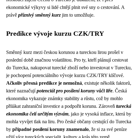
ekonomické výkyvy si lidé chtějí plnit své sny o cestování. A
právě
příznivý směnný kurz
jim to umožňuje.
Predikce vývoje kurzu CZK/TRY
Směnný kurz mezi českou korunou a tureckou lirou prošel v
poslední době značnou volatilitou. Pro ty, kteří plánují cestovat
do Turecka, nakupovat turecké zboží nebo investovat v Turecku,
je pochopení potenciálního vývoje kurzu CZK/TRY klíčové.
Ačkoliv přesná predikce je nemožná
, existuje několik faktorů,
které naznačují
potenciál pro posílení koruny vůči liře
. Česká
ekonomika vykazuje známky stability a růstu, což by mohlo
přilákat zahraniční investice a podpořit korunu. Zároveň
turecká
ekonomika čelí určitým výzvám
, jako je vysoká inflace, která by
mohla vyvíjet tlak na liru. Pro české občany cestující do Turecka
by
případné posílení koruny znamenalo
, že si za své peníze
užijí více tureckých specialit, kultury a krás této země.