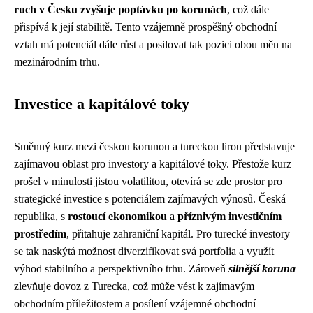
ruch v Česku zvyšuje poptávku po korunách
, což dále
přispívá k její stabilitě. Tento vzájemně prospěšný obchodní
vztah má potenciál dále růst a posilovat tak pozici obou měn na
mezinárodním trhu.
Investice a kapitálové toky
Směnný kurz mezi českou korunou a tureckou lirou představuje
zajímavou oblast pro investory a kapitálové toky. Přestože kurz
prošel v minulosti jistou volatilitou, otevírá se zde prostor pro
strategické investice s potenciálem zajímavých výnosů. Česká
republika, s
rostoucí ekonomikou
a
příznivým investičním
prostředím
, přitahuje zahraniční kapitál. Pro turecké investory
se tak naskýtá možnost diverzifikovat svá portfolia a využít
výhod stabilního a perspektivního trhu. Zároveň
silnější koruna
zlevňuje dovoz z Turecka, což může vést k zajímavým
obchodním příležitostem a posílení vzájemné obchodní