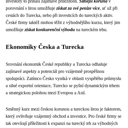
investory to přináší zajímavé příležitosti.
Silnější koruna
v
porovnání s lirou umožňuje
získat za své peníze více
, ať už při
cestách do Turecka, nebo při investicích do tureckých aktiv.
České firmy taktéž mohou těžit z výhodnějšího kurzu, který jim
umožňuje
získat konkurenční výhodu
na tureckém trhu.
Ekonomiky Česka a Turecka
Srovnání ekonomik České republiky a Turecka odhaluje
zajímavé aspekty a potenciál pro vzájemně prospěšnou
spolupráci. Zatímco Česko vyniká v oblasti vyspělého průmyslu
a silné exportní orientace, Turecko se pyšní dynamickým trhem
a strategickou polohou mezi Evropou a Asií.
Směnný kurz mezi českou korunou a tureckou lirou je faktorem,
který ovlivňuje vzájemný obchod a investice. Pro české firmy se
tak otevírají příležitosti k expanzi na turecký trh za výhodných