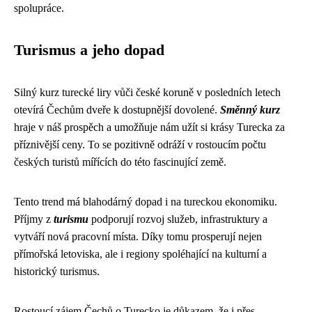
spolupráce.
Turismus a jeho dopad
Silný kurz turecké liry vůči české koruně v posledních letech
otevírá Čechům dveře k dostupnější dovolené.
Směnný kurz
hraje v náš prospěch a umožňuje nám užít si krásy Turecka za
příznivější ceny. To se pozitivně odráží v rostoucím počtu
českých turistů mířících do této fascinující země.
Tento trend má blahodárný dopad i na tureckou ekonomiku.
Příjmy z
turismu
podporují rozvoj služeb, infrastruktury a
vytváří nová pracovní místa. Díky tomu prosperují nejen
přímořská letoviska, ale i regiony spoléhající na kulturní a
historický turismus.
Rostoucí zájem Čechů o Turecko je důkazem, že i přes