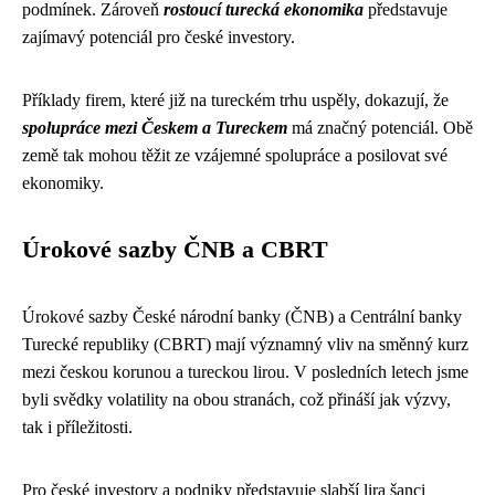
podmínek. Zároveň
rostoucí turecká ekonomika
představuje
zajímavý potenciál pro české investory.
Příklady firem, které již na tureckém trhu uspěly, dokazují, že
spolupráce mezi Českem a Tureckem
má značný potenciál. Obě
země tak mohou těžit ze vzájemné spolupráce a posilovat své
ekonomiky.
Úrokové sazby ČNB a CBRT
Úrokové sazby České národní banky (ČNB) a Centrální banky
Turecké republiky (CBRT) mají významný vliv na směnný kurz
mezi českou korunou a tureckou lirou. V posledních letech jsme
byli svědky volatility na obou stranách, což přináší jak výzvy,
tak i příležitosti.
Pro české investory a podniky představuje slabší lira šanci