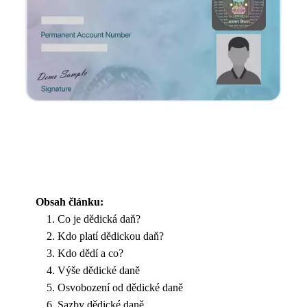
Obsah článku:
Co je dědická daň?
Kdo platí dědickou daň?
Kdo dědí a co?
Výše dědické daně
Osvobození od dědické daně
Sazby dědické daně