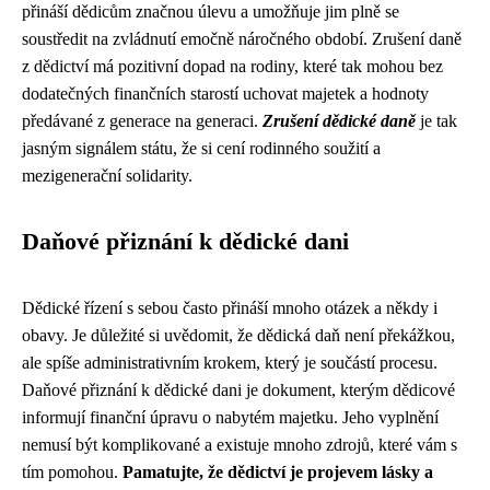
přináší dědicům značnou úlevu a umožňuje jim plně se
soustředit na zvládnutí emočně náročného období. Zrušení daně
z dědictví má pozitivní dopad na rodiny, které tak mohou bez
dodatečných finančních starostí uchovat majetek a hodnoty
předávané z generace na generaci.
Zrušení dědické daně
je tak
jasným signálem státu, že si cení rodinného soužití a
mezigenerační solidarity.
Daňové přiznání k dědické dani
Dědické řízení s sebou často přináší mnoho otázek a někdy i
obavy. Je důležité si uvědomit, že dědická daň není překážkou,
ale spíše administrativním krokem, který je součástí procesu.
Daňové přiznání k dědické dani je dokument, kterým dědicové
informují finanční úpravu o nabytém majetku. Jeho vyplnění
nemusí být komplikované a existuje mnoho zdrojů, které vám s
tím pomohou.
Pamatujte, že dědictví je projevem lásky a