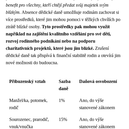
benefit pro všechny, kteří chtějí předat svůj majetek svým
blízkým.
Absence dědické daně umožňuje rodinám zachovat si
více prostředků, které jim mohou pomoci v těžkých chvílích po
ztrátě blízké osoby.
Tyto prostředky pak mohou využít
například na zajištění kvalitního vzdělání pro své děti,
rozvoj rodinného podnikání nebo na podporu
charitativních projektů, které jsou jim blízké.
Zrušení
dědické daně tak přispívá k finanční stabilitě rodin a otevírá jim
nové možnosti do budoucna.
Příbuzenský vztah
Sazba
Daňová osvobození
daně
Manžel/ka, potomek,
1%
Ano, do výše
rodič
stanovené zákonem
Sourozenec, prarodič,
15%
Ano, do výše
vnuk/vnučka
stanovené zákonem