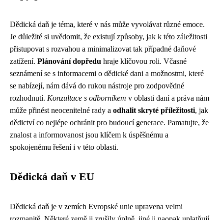
Dědická daň je téma, které v nás může vyvolávat různé emoce.
Je důležité si uvědomit, že existují způsoby, jak k této záležitosti
přistupovat s rozvahou a minimalizovat tak případné daňové
zatížení.
Plánování dopředu
hraje klíčovou roli. Včasné
seznámení se s informacemi o dědické dani a možnostmi, které
se nabízejí, nám dává do rukou nástroje pro zodpovědné
rozhodnutí.
Konzultace s odborníkem
v oblasti daní a práva nám
může přinést neocenitelné rady a
odhalit skryté příležitosti
, jak
dědictví co nejlépe ochránit pro budoucí generace. Pamatujte, že
znalost a informovanost jsou klíčem k úspěšnému a
spokojenému řešení i v této oblasti.
Dědická daň v EU
Dědická daň je v zemích Evropské unie upravena velmi
rozmanitě. Některé země ji zrušily úplně, jiné ji naopak uplatňují