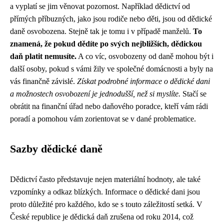
a vyplatí se jim věnovat pozornost. Například dědictví od
přímých příbuzných, jako jsou rodiče nebo děti, jsou od dědické
daně osvobozena. Stejně tak je tomu i v případě manželů.
To
znamená, že pokud dědíte po svých nejbližších, dědickou
daň platit nemusíte.
A co víc, osvobozeny od daně mohou být i
další osoby, pokud s vámi žily ve společné domácnosti a byly na
vás finančně závislé.
Získat podrobné informace o dědické dani
a možnostech osvobození je jednodušší, než si myslíte.
Stačí se
obrátit na finanční úřad nebo daňového poradce, kteří vám rádi
poradí a pomohou vám zorientovat se v dané problematice.
Sazby dědické daně
Dědictví často představuje nejen materiální hodnoty, ale také
vzpomínky a odkaz blízkých. Informace o dědické dani jsou
proto důležité pro každého, kdo se s touto záležitostí setká. V
České republice je dědická daň zrušena od roku 2014, což