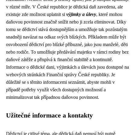
v různé míře. V České republice je dědická daň zavedena, ale
existuje zde možnost uplatnit si
výjimky a úlevy
, které mohou
daňovou povinnost značně snížit nebo ji zcela eliminovat. Díky
tomu se dědictví stává dostupnějším a umožňuje tak pozůstalým
snadněji navázat na odkaz svých blízkých. Příkladem může být
osvobození dědictví pro blízké příbuzné, jako jsou manželé, děti
nebo rodiče. To umožňuje předávání majetku v rámci rodiny bez
daňové zátěže a přispívá k finanční stabilitě a kontinuitě.
Informace o dědické dani, výjimkách a úlevách jsou dostupné na
webových stránkách Finanční správy České republiky. Je
důležité se s těmito informacemi seznámit, abyste mohli v
případě potřeby využít všech dostupných možností a
minimalizovat tak případnou daňovou povinnost.
Užitečné informace a kontakty
Dědictví je citlivé téma, ale dědická daň nemusí být nutně