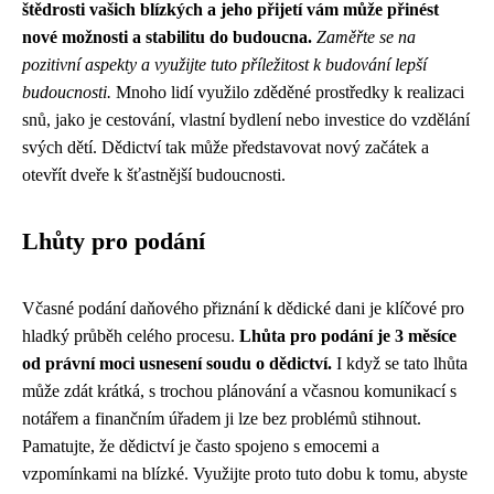
štědrosti vašich blízkých a jeho přijetí vám může přinést
nové možnosti a stabilitu do budoucna.
Zaměřte se na
pozitivní aspekty a využijte tuto příležitost k budování lepší
budoucnosti.
Mnoho lidí využilo zděděné prostředky k realizaci
snů, jako je cestování, vlastní bydlení nebo investice do vzdělání
svých dětí. Dědictví tak může představovat nový začátek a
otevřít dveře k šťastnější budoucnosti.
Lhůty pro podání
Včasné podání daňového přiznání k dědické dani je klíčové pro
hladký průběh celého procesu.
Lhůta pro podání je 3 měsíce
od právní moci usnesení soudu o dědictví.
I když se tato lhůta
může zdát krátká, s trochou plánování a včasnou komunikací s
notářem a finančním úřadem ji lze bez problémů stihnout.
Pamatujte, že dědictví je často spojeno s emocemi a
vzpomínkami na blízké. Využijte proto tuto dobu k tomu, abyste