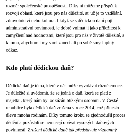
rozměr společenské prospěšnosti. Díky ní můžeme přispět k
rozvoji oblastí, které jsou pro nás důležité, ať už je to vzdělání,
zdravotnictví nebo kultura. I když se s dědickou daní pojí
administrativní povinnosti, je dobré vnímat ji jako příležitost k
zamyšlení nad hodnotami, které jsou pro nás v životě důležité, a
k tomu, abychom i my sami zanechali po sobě smysluplný
odkaz.
Kdo platí dědickou daň?
Dědická daň je téma, které v nás může vyvolávat různé emoce.
Je důležité si uvědomit, že se jedná o daň, která se platí z
majetku, který nám byl odkázán blízkými osobami. V České
republice byla dědická daň zrušena v roce 2014, což přineslo
úlevu mnoha rodinám. Díky tomuto kroku se zjednodušil proces
dědění a pozůstalí se nemusejí obávat vysokých daňových
povinností.
Zrušení dědické daně tak představuje významný