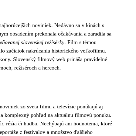
najhorúcejších noviniek. Nedávno sa v kinách s
zdnym obsadením prekonala očakávania a zaradila sa
eňovanej slovenskej režisérky
. Film s témou
ilo začiatok nakrúcania historického veľkofilmu.
kony. Slovenský filmový web prináša pravidelné
lmoch, režiséroch a hercoch.
oviniek zo sveta filmu a televízie ponúkajú aj
atelia komplexný pohľad na aktuálnu filmovú ponuku.
, réžia či hudba. Nechýbajú ani hodnotenia, ktoré
reportáže z festivalov a množstvo ďalšieho