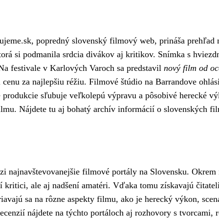
ujeme.sk, popredný slovenský filmový web, prináša prehľad 
ktorá si podmanila srdcia divákov aj kritikov. Snímka s hvie
 Na festivale v Karlových Varoch sa predstavil
nový film od oc
l cenu za najlepšiu réžiu. Filmové štúdio na Barrandove ohlás
é produkcie sľubuje veľkolepú výpravu a pôsobivé herecké vý
ilmu. Nájdete tu aj bohatý archív informácií o slovenských fi
zi najnavštevovanejšie filmové portály na Slovensku. Okrem n
oví kritici, ale aj nadšení amatéri. Vďaka tomu získavajú čit
vajú sa na rôzne aspekty filmu, ako je herecký výkon, scenár
cenzií nájdete na týchto portáloch aj rozhovory s tvorcami, 