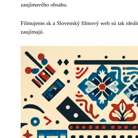
zaujímavého obsahu.
Filmujeme.sk a Slovenský filmový web sú tak ideáln
zaujímajú.