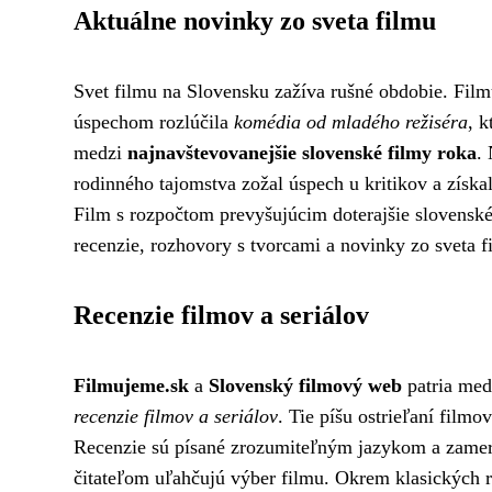
Aktuálne novinky zo sveta filmu
Svet filmu na Slovensku zažíva rušné obdobie. Film
úspechom rozlúčila
komédia od mladého režiséra
, 
medzi
najnavštevovanejšie slovenské filmy roka
.
rodinného tajomstva zožal úspech u kritikov a získa
Film s rozpočtom prevyšujúcim doterajšie slovensk
recenzie, rozhovory s tvorcami a novinky zo sveta f
Recenzie filmov a seriálov
Filmujeme.sk
a
Slovenský filmový web
patria med
recenzie filmov a seriálov
. Tie píšu ostrieľaní film
Recenzie sú písané zrozumiteľným jazykom a zameria
čitateľom uľahčujú výber filmu. Okrem klasických re