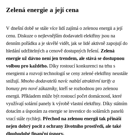
Zelená energie a její cena
V dnešní době se stále více lidí zajímá o zelenou energii a její
cenu. Diskuze o nejlevnějším dodavateli elektřiny jsou na
denním pořádku a je skvělé vidět, jak se lidé aktivně zapojují do
hledání udržitelných a cenově dostupných řešení.
Zelená
energie už dávno není jen trendem, ale stává se dostupnou
volbou pro každého.
Díky rostoucí konkurenci na trhu s
energiemi a rozvoji technologií se ceny zelené elektřiny neustále
snižují.
Mnoho dodavatelů navíc nabízí atraktivní tarify a
bonusy pro nové zákazníky,
kteří se rozhodnou pro zelenou
energii. Příkladem může být rostoucí počet domácností, které
využívají solární panely k výrobě vlastní elektřiny. Díky státním
dotacím a úsporám za energie se investice do solárních panelů
vrací stále rychleji.
Přechod na zelenou energii tak přináší
nejen dobrý pocit z ochrany životního prostředí, ale také
dlouhodobé finanční úspory.