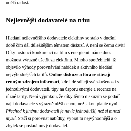
udělá radost.
Nejlevnější dodavatelé na trhu
Hledání nejlevnějšího dodavatele elektřiny se stalo v dnešní
době čím dál důležitějším tématem diskuzí. A není se čemu divit!
Díky rostoucí konkurenci na trhu s energiemi máme dnes
možnost výrazně ušetřit za elektřinu. Mnoho spotřebitelů již
objevilo výhody porovnávání nabídek a aktivního hledání
nejvýhodnějších tarifů.
Online diskuze a fóra se stávají
cenným zdrojem informací
, kde lidé sdílejí své zkušenosti s
jednotlivými dodavateli, tipy na úsporu energie a recenze na
různé tarify. Není výjimkou, že díky těmto diskuzím se podaří
najít dodavatele s výrazně nižší cenou, než jakou platíte nyní.
Přechod k jinému dodavateli je navíc jednodušší, než si mnozí
myslí
. Stačí si porovnat nabídky, vybrat tu nejvýhodnější a o
zbytek se postará nový dodavatel.