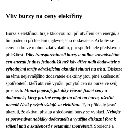
Vliv burzy na ceny elektřiny
Burza s elektřinou hraje klíčovou roli při utváření cen energií, a
tím pádem i při hledání nejlevnějšího dodavatele. Ačkoliv se
ceny na burze mohou zdát volatilní, pro spotřebitele představují
příležitost.
Díky transparentnosti burzy a online srovnávačům
cen energií je dnes jednodušší než kdy dříve najít dodavatele s
výhodnými tarify odrážejícími aktuální situaci na trhu.
Diskuze
na téma nejlevnějšího dodavatele elektřiny jsou plné zkušeností
spotřebitelů, kteří aktivně využili pohybů cen na burze ve svůj
prospěch.
Mnozí popisují, jak díky včasné fixaci ceny u
dodavatele, který pružně reaguje na dění na burze, ušetřili
nemalé částky svých výdajů za elektřinu.
Tyto příklady jasně
ukazují, že aktivní přístup a sledování burzy se vyplácí.
Nebojte
se porovnávat nabídky dodavatelů a využijte diskuzní fóra k
sdílení tipů a zkušeností s ostatními spotřebiteli.
Společně a