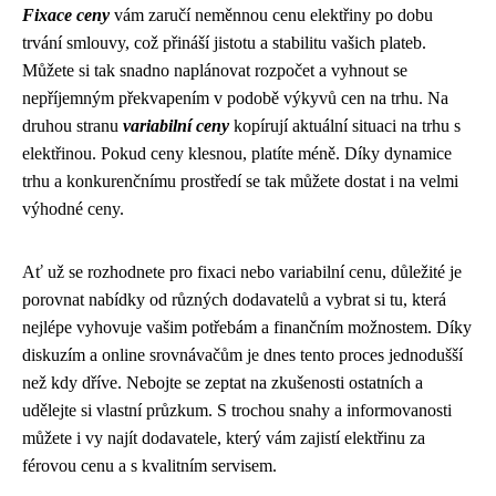
Fixace ceny
vám zaručí neměnnou cenu elektřiny po dobu
trvání smlouvy, což přináší jistotu a stabilitu vašich plateb.
Můžete si tak snadno naplánovat rozpočet a vyhnout se
nepříjemným překvapením v podobě výkyvů cen na trhu. Na
druhou stranu
variabilní ceny
kopírují aktuální situaci na trhu s
elektřinou. Pokud ceny klesnou, platíte méně. Díky dynamice
trhu a konkurenčnímu prostředí se tak můžete dostat i na velmi
výhodné ceny.
Ať už se rozhodnete pro fixaci nebo variabilní cenu, důležité je
porovnat nabídky od různých dodavatelů a vybrat si tu, která
nejlépe vyhovuje vašim potřebám a finančním možnostem. Díky
diskuzím a online srovnávačům je dnes tento proces jednodušší
než kdy dříve. Nebojte se zeptat na zkušenosti ostatních a
udělejte si vlastní průzkum. S trochou snahy a informovanosti
můžete i vy najít dodavatele, který vám zajistí elektřinu za
férovou cenu a s kvalitním servisem.