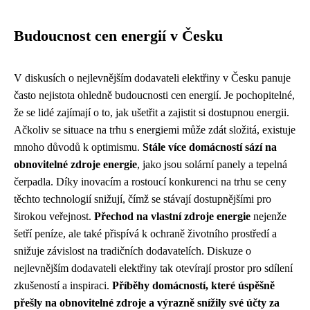
Budoucnost cen energií v Česku
V diskusích o nejlevnějším dodavateli elektřiny v Česku panuje
často nejistota ohledně budoucnosti cen energií. Je pochopitelné,
že se lidé zajímají o to, jak ušetřit a zajistit si dostupnou energii.
Ačkoliv se situace na trhu s energiemi může zdát složitá, existuje
mnoho důvodů k optimismu.
Stále více domácností sází na
obnovitelné zdroje energie
, jako jsou solární panely a tepelná
čerpadla. Díky inovacím a rostoucí konkurenci na trhu se ceny
těchto technologií snižují, čímž se stávají dostupnějšími pro
širokou veřejnost.
Přechod na vlastní zdroje energie
nejenže
šetří peníze, ale také přispívá k ochraně životního prostředí a
snižuje závislost na tradičních dodavatelích. Diskuze o
nejlevnějším dodavateli elektřiny tak otevírají prostor pro sdílení
zkušeností a inspiraci.
Příběhy domácností, které úspěšně
přešly na obnovitelné zdroje a výrazně snížily své účty za