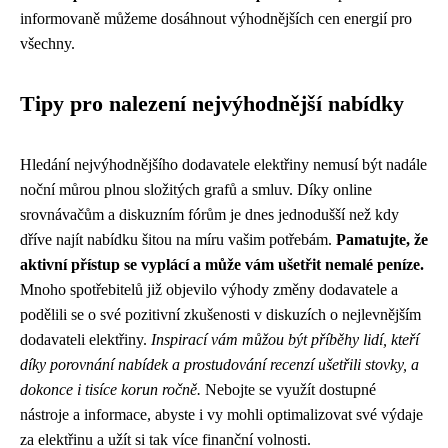
informovaně můžeme dosáhnout výhodnějších cen energií pro
všechny.
Tipy pro nalezení nejvýhodnější nabídky
Hledání nejvýhodnějšího dodavatele elektřiny nemusí být nadále
noční můrou plnou složitých grafů a smluv. Díky online
srovnávačům a diskuzním fórům je dnes jednodušší než kdy
dříve najít nabídku šitou na míru vašim potřebám.
Pamatujte, že
aktivní přístup se vyplácí a může vám ušetřit nemalé peníze.
Mnoho spotřebitelů již objevilo výhody změny dodavatele a
podělili se o své pozitivní zkušenosti v diskuzích o nejlevnějším
dodavateli elektřiny.
Inspirací vám můžou být příběhy lidí, kteří
díky porovnání nabídek a prostudování recenzí ušetřili stovky, a
dokonce i tisíce korun ročně.
Nebojte se využít dostupné
nástroje a informace, abyste i vy mohli optimalizovat své výdaje
za elektřinu a užít si tak více finanční volnosti.