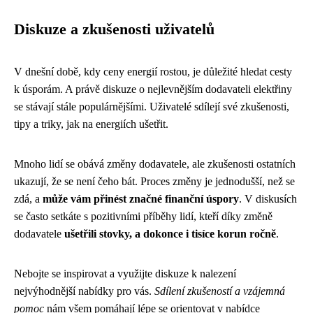
Diskuze a zkušenosti uživatelů
V dnešní době, kdy ceny energií rostou, je důležité hledat cesty
k úsporám. A právě diskuze o nejlevnějším dodavateli elektřiny
se stávají stále populárnějšími. Uživatelé sdílejí své zkušenosti,
tipy a triky, jak na energiích ušetřit.
Mnoho lidí se obává změny dodavatele, ale zkušenosti ostatních
ukazují, že se není čeho bát. Proces změny je jednodušší, než se
zdá, a
může vám přinést značné finanční úspory
. V diskusích
se často setkáte s pozitivními příběhy lidí, kteří díky změně
dodavatele
ušetřili stovky, a dokonce i tisíce korun ročně
.
Nebojte se inspirovat a využijte diskuze k nalezení
nejvýhodnější nabídky pro vás.
Sdílení zkušeností a vzájemná
pomoc
nám všem pomáhají lépe se orientovat v nabídce