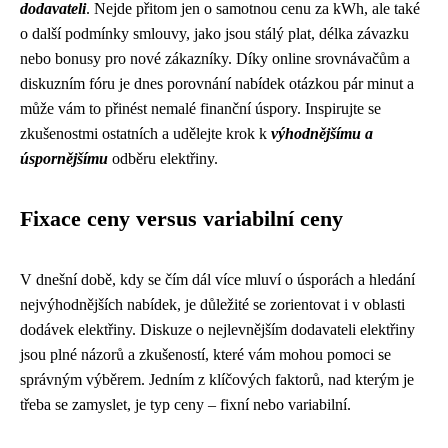
dodavateli
. Nejde přitom jen o samotnou cenu za kWh, ale také
o další podmínky smlouvy, jako jsou stálý plat, délka závazku
nebo bonusy pro nové zákazníky. Díky online srovnávačům a
diskuzním fóru je dnes porovnání nabídek otázkou pár minut a
může vám to přinést nemalé finanční úspory. Inspirujte se
zkušenostmi ostatních a udělejte krok k
výhodnějšímu a
úspornějšímu
odběru elektřiny.
Fixace ceny versus variabilní ceny
V dnešní době, kdy se čím dál více mluví o úsporách a hledání
nejvýhodnějších nabídek, je důležité se zorientovat i v oblasti
dodávek elektřiny. Diskuze o nejlevnějším dodavateli elektřiny
jsou plné názorů a zkušeností, které vám mohou pomoci se
správným výběrem. Jedním z klíčových faktorů, nad kterým je
třeba se zamyslet, je typ ceny – fixní nebo variabilní.