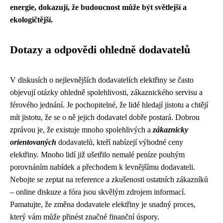
energie, dokazují, že budoucnost může být světlejší a
ekologičtější.
Dotazy a odpovědi ohledně dodavatelů
V diskusích o nejlevnějších dodavatelích elektřiny se často
objevují otázky ohledně spolehlivosti, zákaznického servisu a
férového jednání. Je pochopitelné, že lidé hledají jistotu a chtějí
mít jistotu, že se o ně jejich dodavatel dobře postará. Dobrou
zprávou je, že existuje mnoho spolehlivých a
zákaznicky
orientovaných
dodavatelů, kteří nabízejí výhodné ceny
elektřiny. Mnoho lidí již ušetřilo nemalé peníze pouhým
porovnáním nabídek a přechodem k levnějšímu dodavateli.
Nebojte se zeptat na reference a zkušenosti ostatních zákazníků
– online diskuze a fóra jsou skvělým zdrojem informací.
Pamatujte, že změna dodavatele elektřiny je snadný proces,
který vám může přinést značné finanční úspory.