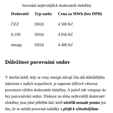
Srovnání nejlevnějších dodavatelů elektřiny
Dodavatel
Typ sazby
Cena za MWh (bez DPH)
ČEZ
D02d
4 500 Kč
E.ON
D02d
4 650 Kč
innogy
D02d
4 400 Kč
Důležitost porovnání smluv
V dnešní době, kdy se ceny energií stávají čím dál důležitějším
faktorem v našich rozpočtech, je naprosto klíčové věnovat
pozornost výběru dodavatele elektřiny. A právě zde vstupuje do
hry porovnávání smluv. Diskuze na téma nejlevnější dodavatel
elektřiny jsou plné příběhů lidí, kteří
ušetřili nemalé peníze
jen
tím, že se nebáli porovnat nabídky a
přejít k výhodnějšímu