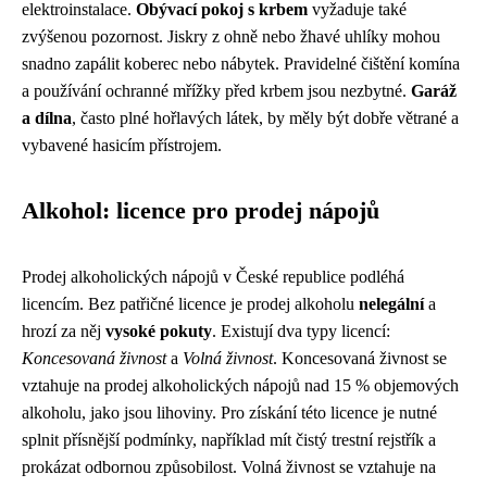
elektroinstalace.
Obývací pokoj s krbem
vyžaduje také
zvýšenou pozornost. Jiskry z ohně nebo žhavé uhlíky mohou
snadno zapálit koberec nebo nábytek. Pravidelné čištění komína
a používání ochranné mřížky před krbem jsou nezbytné.
Garáž
a dílna
, často plné hořlavých látek, by měly být dobře větrané a
vybavené hasicím přístrojem.
Alkohol: licence pro prodej nápojů
Prodej alkoholických nápojů v České republice podléhá
licencím. Bez patřičné licence je prodej alkoholu
nelegální
a
hrozí za něj
vysoké pokuty
. Existují dva typy licencí:
Koncesovaná živnost
a
Volná živnost
. Koncesovaná živnost se
vztahuje na prodej alkoholických nápojů nad 15 % objemových
alkoholu, jako jsou lihoviny. Pro získání této licence je nutné
splnit přísnější podmínky, například mít čistý trestní rejstřík a
prokázat odbornou způsobilost. Volná živnost se vztahuje na