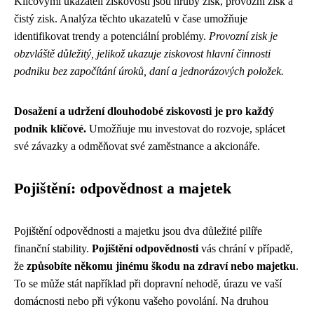
Klíčovými ukazateli ziskovosti jsou hrubý zisk, provozní zisk a
čistý zisk. Analýza těchto ukazatelů v čase umožňuje
identifikovat trendy a potenciální problémy.
Provozní zisk je
obzvláště důležitý, jelikož ukazuje ziskovost hlavní činnosti
podniku bez započítání úroků, daní a jednorázových položek.
Dosažení a udržení dlouhodobé ziskovosti je pro každý
podnik klíčové.
Umožňuje mu investovat do rozvoje, splácet
své závazky a odměňovat své zaměstnance a akcionáře.
Pojištění: odpovědnost a majetek
Pojištění odpovědnosti a majetku jsou dva důležité pilíře
finanční stability.
Pojištění odpovědnosti
vás chrání v případě,
že
způsobíte někomu jinému škodu na zdraví nebo majetku
.
To se může stát například při dopravní nehodě, úrazu ve vaší
domácnosti nebo při výkonu vašeho povolání. Na druhou