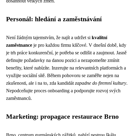
dosáhnout velkých změn.
Personál: hledání a zaměstnávání
Není žádným tajemstvím, že najít a udržet si
kvalitní
zaměstnance
je pro každou firmu klíčové. V dnešní době, kdy
je trh práce konkurenční, je potřeba se odlišit a zaujmout. Jasně
definujte požadavky na danou pozici a nezapomeňte zmínit
benefity, které nabízíte. Inzerujte na relevantních platformách a
využijte sociální sítě. Během pohovoru se zaměřte nejen na
zkušenosti, ale i na to, zda kandidát
zapadne do firemní kultury
.
Nepodceňujte proces onboarding a podporujte rozvoj svých
zaměstnanců.
Marketing: propagace restaurace Brno
Brno, centrum gurmánských zážitků, nabízí pestrou škálu