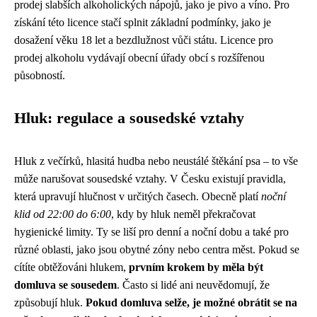
prodej slabších alkoholických nápojů, jako je pivo a víno. Pro
získání této licence stačí splnit základní podmínky, jako je
dosažení věku 18 let a bezdlužnost vůči státu. Licence pro
prodej alkoholu vydávají obecní úřady obcí s rozšířenou
působností.
Hluk: regulace a sousedské vztahy
Hluk z večírků, hlasitá hudba nebo neustálé štěkání psa – to vše
může narušovat sousedské vztahy. V Česku existují pravidla,
která upravují hlučnost v určitých časech. Obecně platí
noční
klid od 22:00 do 6:00
, kdy by hluk neměl překračovat
hygienické limity. Ty se liší pro denní a noční dobu a také pro
různé oblasti, jako jsou obytné zóny nebo centra měst. Pokud se
cítíte obtěžováni hlukem,
prvním krokem by měla být
domluva se sousedem
. Často si lidé ani neuvědomují, že
způsobují hluk.
Pokud domluva selže, je možné obrátit se na