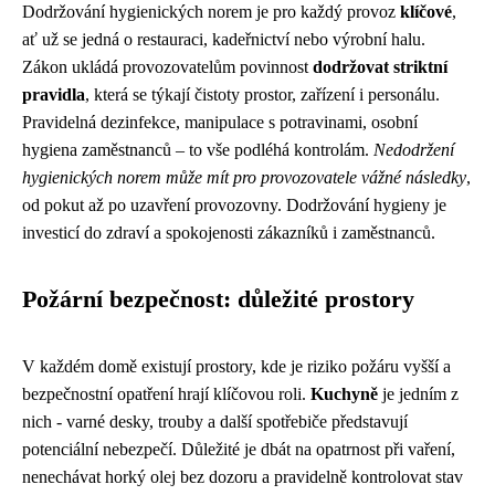
Dodržování hygienických norem je pro každý provoz
klíčové
,
ať už se jedná o restauraci, kadeřnictví nebo výrobní halu.
Zákon ukládá provozovatelům povinnost
dodržovat striktní
pravidla
, která se týkají čistoty prostor, zařízení i personálu.
Pravidelná dezinfekce, manipulace s potravinami, osobní
hygiena zaměstnanců – to vše podléhá kontrolám.
Nedodržení
hygienických norem může mít pro provozovatele vážné následky
,
od pokut až po uzavření provozovny. Dodržování hygieny je
investicí do zdraví a spokojenosti zákazníků i zaměstnanců.
Požární bezpečnost: důležité prostory
V každém domě existují prostory, kde je riziko požáru vyšší a
bezpečnostní opatření hrají klíčovou roli.
Kuchyně
je jedním z
nich - varné desky, trouby a další spotřebiče představují
potenciální nebezpečí. Důležité je dbát na opatrnost při vaření,
nenechávat horký olej bez dozoru a pravidelně kontrolovat stav