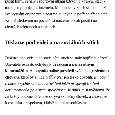
pustit filmy, seriály i sportovní utkání
kdykoli a kdekoli
, stačí k
tomu jen připojení k internetu. Mnoho televizních stanic nabízí
své vysílání online zcela zdarma, u jiných je potřeba předplatné.
Kromě sledování na počítači si můžeme obsah pustit i na
chytrých telefonech a tabletech.
Diskuze pod videi a na sociálních sítích
Diskuze pod videi a na sociálních sítích se staly bojištěm názorů.
Uživatelé se často uchylují k
urážkám a nenávistným
komentářům
. Anonymita online prostředí svádí k
agresivnímu
chování
, které by si lidé tváří v tvář jen těžko dovolili.
Emotivní
reakce a rychlé sdílení bez ověření faktů přispívají k šíření
dezinformací a polarizaci společnosti
. Je důležité si uvědomit, že
za každým komentářem se skrývá skutečný člověk, a chovat se
k ostatním s respektem, i když s nimi nesouhlasíme.