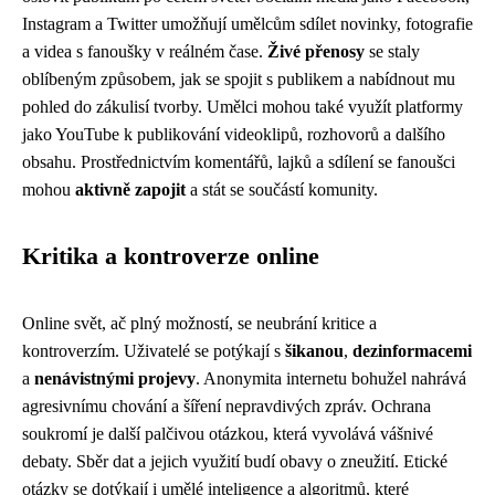
Instagram a Twitter umožňují umělcům sdílet novinky, fotografie
a videa s fanoušky v reálném čase.
Živé přenosy
se staly
oblíbeným způsobem, jak se spojit s publikem a nabídnout mu
pohled do zákulisí tvorby. Umělci mohou také využít platformy
jako YouTube k publikování videoklipů, rozhovorů a dalšího
obsahu. Prostřednictvím komentářů, lajků a sdílení se fanoušci
mohou
aktivně zapojit
a stát se součástí komunity.
Kritika a kontroverze online
Online svět, ač plný možností, se neubrání kritice a
kontroverzím. Uživatelé se potýkají s
šikanou
,
dezinformacemi
a
nenávistnými projevy
. Anonymita internetu bohužel nahrává
agresivnímu chování a šíření nepravdivých zpráv. Ochrana
soukromí je další palčivou otázkou, která vyvolává vášnivé
debaty. Sběr dat a jejich využití budí obavy o zneužití. Etické
otázky se dotýkají i umělé inteligence a algoritmů, které