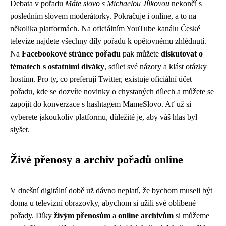
Debata v pořadu
Máte slovo s Michaelou Jílkovou
nekončí s
posledním slovem moderátorky. Pokračuje i online, a to na
několika platformách. Na oficiálním YouTube kanálu České
televize najdete všechny díly pořadu k opětovnému zhlédnutí.
Na
Facebookové stránce pořadu
pak můžete
diskutovat o
tématech s ostatními diváky
, sdílet své názory a klást otázky
hostům. Pro ty, co preferují Twitter, existuje oficiální účet
pořadu, kde se dozvíte novinky o chystaných dílech a můžete se
zapojit do konverzace s hashtagem MameSlovo. Ať už si
vyberete jakoukoliv platformu, důležité je, aby váš hlas byl
slyšet.
Živé přenosy a archiv pořadů online
V dnešní digitální době už dávno neplatí, že bychom museli být
doma u televizní obrazovky, abychom si užili své oblíbené
pořady. Díky
živým přenosům
a
online archivům
si můžeme