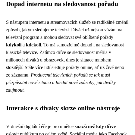
Dopad internetu na sledovanost pořadu
S nástupem internetu a streamovacích služeb se radikálně změnil
způsob, jakým sledujeme televizi. Diváci už nejsou vázáni na
televizní program a mohou sledovat své oblíbené pořady
kdykoli
a
kdekoli
. To má samozřejmě dopad i na sledovanost
klasické televize. Zatímco dříve se sledovanost měřila v
milionech diváků u obrazovek, dnes je situace mnohem
složitější. Stále více lidí sleduje pořady online, ať už živě nebo
ze záznamu.
Producenti televizních pořadů se tak musí
přizpůsobit nové situaci a hledat nové způsoby, jak diváky
zaujmout.
Interakce s diváky skrze online nástroje
V dnešní digitální éře je pro umělce
snazší než kdy dříve
oslovit publikum po celém světě. Sociální média jako Facebook,