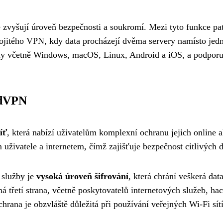
 zvyšují úroveň bezpečnosti a soukromí. Mezi tyto funkce pa
ojitého VPN, kdy data procházejí dvěma servery namísto jedn
my včetně Windows, macOS, Linux, Android a iOS, a podporuje
rdVPN
íť
, která nabízí uživatelům komplexní ochranu jejich online a
m uživatele a internetem, čímž zajišťuje bezpečnost citlivých 
 služby je
vysoká úroveň šifrování
, která chrání veškerá da
ádná třetí strana, včetně poskytovatelů internetových služeb, 
hrana je obzvláště důležitá při používání veřejných Wi-Fi sítí,