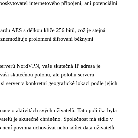
oskytovatel internetového připojení, ani potenciální
ardu AES s délkou klíče 256 bitů, což je stejná
ky znemožňuje prolomení šifrování běžnými
 serverů NordVPN, vaše skutečná IP adresa je
 vaši skutečnou polohu, ale polohu serveru
i server v konkrétní geografické lokaci podle jejich
ce o aktivitách svých uživatelů. Tato politika byla
telů je skutečně chráněno. Společnost má sídlo v
o není povinna uchovávat nebo sdílet data uživatelů