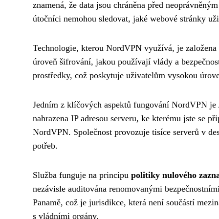
znamená, že data jsou chráněna před neoprávněným př
útočníci nemohou sledovat, jaké webové stránky uživ
Technologie, kterou NordVPN využívá, je založena
úroveň šifrování, jakou používají vlády a bezpečno
prostředky, což poskytuje uživatelům vysokou úroveň
Jedním z klíčových aspektů fungování NordVPN je
nahrazena IP adresou serveru, ke kterému jste se př
NordVPN. Společnost provozuje tisíce serverů v desí
potřeb.
Služba funguje na principu
politiky nulového zaz
nezávisle auditována renomovanými bezpečnostními 
Panamě, což je jurisdikce, která není součástí mezin
s vládními orgány.