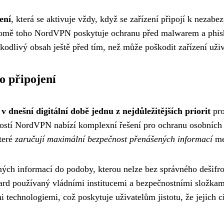
ení
, která se aktivuje vždy, když se zařízení připojí k nezabez
romě toho NordVPN poskytuje ochranu před malwarem a phis
kodlivý obsah ještě před tím, než může poškodit zařízení uživ
o připojení
 dnešní digitální době jednu z nejdůležitějších priorit
pro
čností NordVPN nabízí komplexní řešení pro ochranu osobních d
které
zaručují maximální bezpečnost přenášených informací
me
elných informací do podoby, kterou nelze bez správného dešif
dard používaný vládními institucemi a bezpečnostními složkam
 technologiemi, což poskytuje uživatelům jistotu, že jejich 