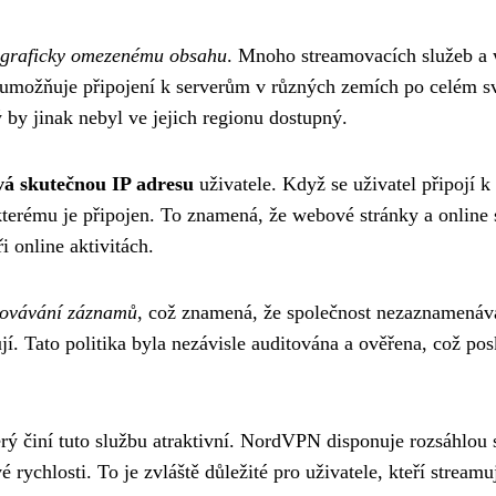
ograficky omezenému obsahu
. Mnoho streamovacích služeb a
umožňuje připojení k serverům v různých zemích po celém svě
 by jinak nebyl ve jejich regionu dostupný.
vá skutečnou IP adresu
uživatele. Když se uživatel připojí 
 kterému je připojen. To znamená, že webové stránky a onlin
i online aktivitách.
hovávání záznamů
, což znamená, že společnost nezaznamenáv
ují. Tato politika byla nezávisle auditována a ověřena, což p
ý činí tuto službu atraktivní. NordVPN disponuje rozsáhlou sí
 rychlosti. To je zvláště důležité pro uživatele, kteří streamu