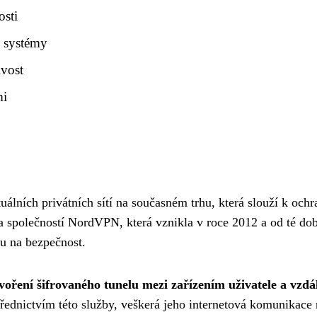
osti
i systémy
ivost
mi
álních privátních sítí na současném trhu, která slouží k och
a společností NordVPN, která vznikla v roce 2012 a od té dob
zu na bezpečnost.
voření šifrovaného tunelu mezi zařízením uživatele a vz
třednictvím této služby, veškerá jeho internetová komunikac