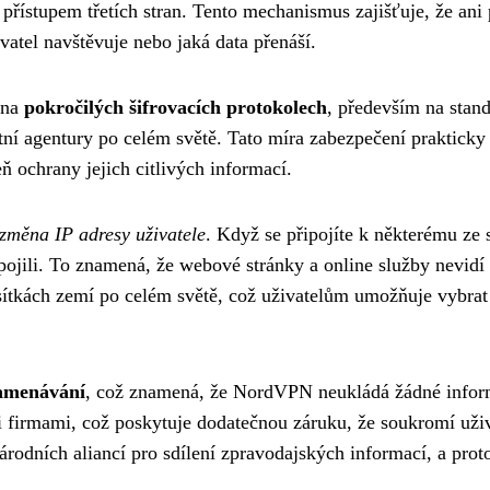
ístupem třetích stran. Tento mechanismus zajišťuje, že ani p
atel navštěvuje nebo jaká data přenáší.
 na
pokročilých šifrovacích protokolech
, především na stand
stní agentury po celém světě. Tato míra zabezpečení praktic
 ochrany jejich citlivých informací.
změna IP adresy uživatele
. Když se připojíte k některému ze
ipojili. To znamená, že webové stránky a online služby nevidí
tkách zemí po celém světě, což uživatelům umožňuje vybrat s
namenávání
, což znamená, že NordVPN neukládá žádné informa
firmami, což poskytuje dodatečnou záruku, že soukromí uživa
árodních aliancí pro sdílení zpravodajských informací, a prot