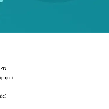
VPN
ipojení
ičí