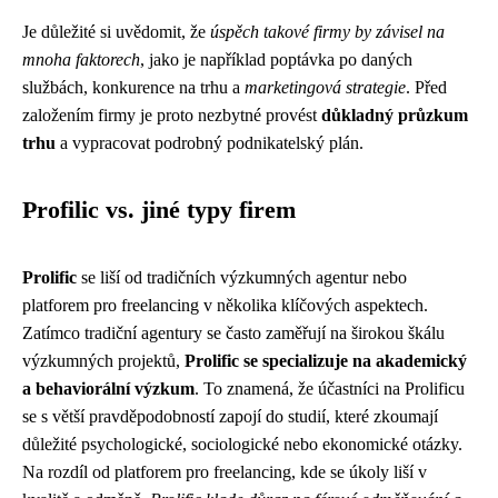
Je důležité si uvědomit, že
úspěch takové firmy by závisel na
mnoha faktorech
, jako je například poptávka po daných
službách, konkurence na trhu a
marketingová strategie
. Před
založením firmy je proto nezbytné provést
důkladný průzkum
trhu
a vypracovat podrobný podnikatelský plán.
Profilic vs. jiné typy firem
Prolific
se liší od tradičních výzkumných agentur nebo
platforem pro freelancing v několika klíčových aspektech.
Zatímco tradiční agentury se často zaměřují na širokou škálu
výzkumných projektů,
Prolific se specializuje na akademický
a behaviorální výzkum
. To znamená, že účastníci na Prolificu
se s větší pravděpodobností zapojí do studií, které zkoumají
důležité psychologické, sociologické nebo ekonomické otázky.
Na rozdíl od platforem pro freelancing, kde se úkoly liší v