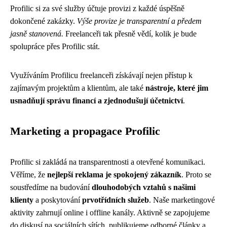
Profilic si za své služby účtuje provizi z každé úspěšně
dokončené zakázky.
Výše provize je transparentní a předem
jasně stanovená.
Freelanceři tak přesně vědí, kolik je bude
spolupráce přes Profilic stát.
Využíváním Profilicu freelanceři získávají nejen přístup k
zajímavým projektům a klientům, ale také
nástroje, které jim
usnadňují správu financí a zjednodušují účetnictví
.
Marketing a propagace Profilic
Profilic si zakládá na transparentnosti a otevřené komunikaci.
Věříme, že
nejlepší reklama je spokojený zákazník
. Proto se
soustředíme na budování
dlouhodobých vztahů s našimi
klienty
a poskytování
prvotřídních služeb
. Naše marketingové
aktivity zahrnují online i offline kanály. Aktivně se zapojujeme
do diskusí na sociálních sítích, publikujeme odborné články a