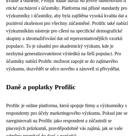
kvalitě a odměně,
Prolific klade důraz na férové odměňování a
etické zacházení s účastníky
. Platforma má přísné standardy pro
výzkumníky i účastníky, aby byla zajištěna vysoká kvalita dat a
pozitivní zkušenost pro všechny zúčastněné. Prolific také nabízí
výzkumníkům nástroje pro cílení na specifické demografické
skupiny a shromažďování dat od reprezentativnějších vzorků
populace. To je zásadní pro akademický výzkum, kde je
nezbytná generalizovatelnost výsledků na širší populaci. Pro
účastníky nabízí Prolific možnost zapojit se do zajímavého
výzkumu, dozvědět se něco nového a zároveň si přivydělat.
Daně a poplatky Profilic
Profilic je online platforma, která spojuje firmy a výzkumníky s
respondenty pro účely marketingového výzkumu. Pokud jste se
zaregistrovali na Profilic jako respondent a zúčastnili se
placených průzkumů, pravděpodobně vás zajímá, jak se vaše
odměny promítají do daní a poplatků.