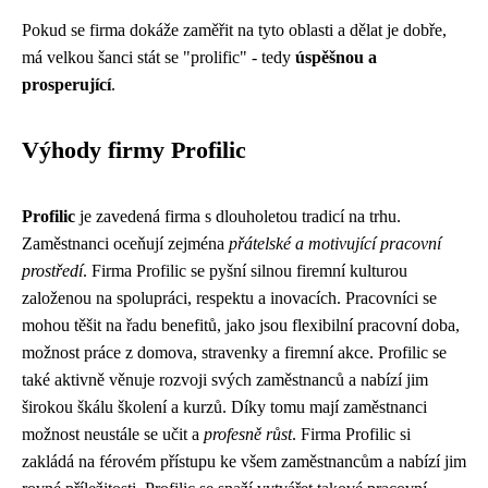
Pokud se firma dokáže zaměřit na tyto oblasti a dělat je dobře,
má velkou šanci stát se "prolific" - tedy
úspěšnou a
prosperující
.
Výhody firmy Profilic
Profilic
je zavedená firma s dlouholetou tradicí na trhu.
Zaměstnanci oceňují zejména
přátelské a motivující pracovní
prostředí
. Firma Profilic se pyšní silnou firemní kulturou
založenou na spolupráci, respektu a inovacích. Pracovníci se
mohou těšit na řadu benefitů, jako jsou flexibilní pracovní doba,
možnost práce z domova, stravenky a firemní akce. Profilic se
také aktivně věnuje rozvoji svých zaměstnanců a nabízí jim
širokou škálu školení a kurzů. Díky tomu mají zaměstnanci
možnost neustále se učit a
profesně růst
. Firma Profilic si
zakládá na férovém přístupu ke všem zaměstnancům a nabízí jim