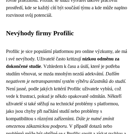
rovné příležitosti. Profilic se snaží vytvářet takové pracovní
prostředí, kde se každý cítí být součástí týmu a kde může naplno
rozvinout svůj potenciál.
Nevýhody firmy Profilic
Profilic je sice populární platformou pro online výzkumy, ale má
i své nevýhody. Uživatelé často kritizují
nízkou odměnu za
dokončené studie
. Vzhledem k času a úsilí, které je potřeba
studiím věnovat, se mzda mnohým nezdá adekvátní.
Dalším
negativem je netransparentní systém výběru účastníků do studií.
Není jasné, podle jakých kritérií Profilic uživatele vybírá, což
vede k frustraci, pokud je někdo opakovaně odmítán. Někteří
uživatelé si také stěžují na technické problémy s platformou,
jako jsou chyby při načítání studií nebo problémy s
kompatibilitou s různými zařízeními.
Dále je nutné zmínit
omezenou zákaznickou podporu.
V případě dotazů nebo
problémů může být obtížné se s Profilic spojit a získat rychlou a