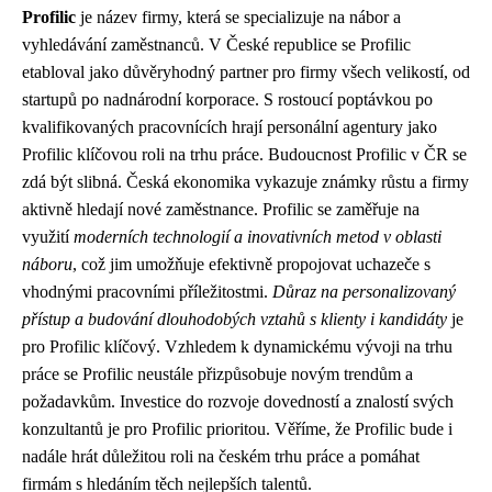
Profilic
je název firmy, která se specializuje na nábor a
vyhledávání zaměstnanců. V České republice se Profilic
etabloval jako důvěryhodný partner pro firmy všech velikostí, od
startupů po nadnárodní korporace. S rostoucí poptávkou po
kvalifikovaných pracovnících hrají personální agentury jako
Profilic klíčovou roli na trhu práce. Budoucnost Profilic v ČR se
zdá být slibná. Česká ekonomika vykazuje známky růstu a firmy
aktivně hledají nové zaměstnance. Profilic se zaměřuje na
využití
moderních technologií a inovativních metod v oblasti
náboru
, což jim umožňuje efektivně propojovat uchazeče s
vhodnými pracovními příležitostmi.
Důraz na personalizovaný
přístup a budování dlouhodobých vztahů s klienty i kandidáty
je
pro Profilic klíčový. Vzhledem k dynamickému vývoji na trhu
práce se Profilic neustále přizpůsobuje novým trendům a
požadavkům. Investice do rozvoje dovedností a znalostí svých
konzultantů je pro Profilic prioritou. Věříme, že Profilic bude i
nadále hrát důležitou roli na českém trhu práce a pomáhat
firmám s hledáním těch nejlepších talentů.