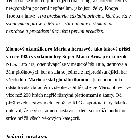
Tentokrát se k němu přidal i jeho bratr Luigi a společně čelili v
newyorském podzemí nepřátelům, jako jsou želvy Koopa
Troopa a hmyz.
Hra představila základní principy, které se staly
synonymem pro sérii Mario – sbírání mincí, skákání na
nepřátele a procházení úrovněmi plnými překážek.
Zlomový okamžik pro Maria a herní svět jako takový přišel
v roce 1985 s vydáním hry Super Mario Bros. pro konzoli
NES.
Tato hra, odehrávající se v magické říši Hub, definovala
žánr plošinových her a stala se jednou z nejprodávanějších her
všech dob.
Mario se stal globální ikonou
a jeho popularita
odstartovala zlatou éru videoher. Od té doby se Mario objevil ve
více než 200 hrách napříč různými platformami a žánry. Od
plošinovek a závodních her až po RPG a sportovní hry, Mario
dokázal, že je všestrannou postavou, která si dokáže podmanit
srdce hráčů všech věkových kategorií.
Vývoj postavy