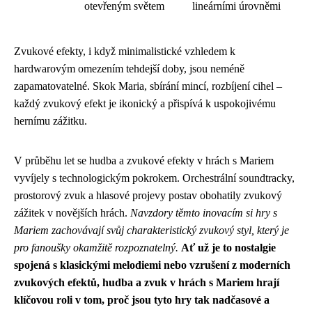
otevřeným světem
lineárními úrovněmi
Zvukové efekty, i když minimalistické vzhledem k
hardwarovým omezením tehdejší doby, jsou neméně
zapamatovatelné. Skok Maria, sbírání mincí, rozbíjení cihel –
každý zvukový efekt je ikonický a přispívá k uspokojivému
hernímu zážitku.
V průběhu let se hudba a zvukové efekty v hrách s Mariem
vyvíjely s technologickým pokrokem. Orchestrální soundtracky,
prostorový zvuk a hlasové projevy postav obohatily zvukový
zážitek v novějších hrách.
Navzdory těmto inovacím si hry s
Mariem zachovávají svůj charakteristický zvukový styl, který je
pro fanoušky okamžitě rozpoznatelný.
Ať už je to nostalgie
spojená s klasickými melodiemi nebo vzrušení z moderních
zvukových efektů, hudba a zvuk v hrách s Mariem hrají
klíčovou roli v tom, proč jsou tyto hry tak nadčasové a