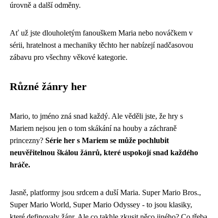
úrovně a další odměny.
Ať už jste dlouholetým fanouškem Maria nebo nováčkem v
sérii, hratelnost a mechaniky těchto her nabízejí nadčasovou
zábavu pro všechny věkové kategorie.
Různé žánry her
Mario, to jméno zná snad každý. Ale věděli jste, že hry s
Mariem nejsou jen o tom skákání na houby a záchraně
princezny?
Série her s Mariem se může pochlubit
neuvěřitelnou škálou žánrů, které uspokojí snad každého
hráče.
Jasně, platformy jsou srdcem a duší Maria. Super Mario Bros.,
Super Mario World, Super Mario Odyssey - to jsou klasiky,
které definovaly žánr. Ale co takhle zkusit něco jiného? Co třeba