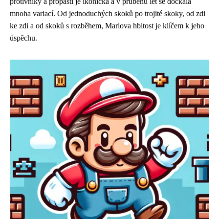
protivníky a propasti je ikonická a v průběhu let se dočkala
mnoha variací. Od jednoduchých skoků po trojité skoky, od zdi
ke zdi a od skoků s rozběhem, Mariova hbitost je klíčem k jeho
úspěchu.