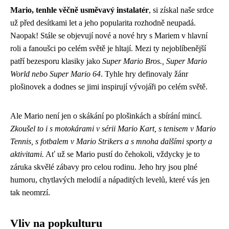
Mario, tenhle věčně usměvavý instalatér
, si získal naše srdce
už před desítkami let a jeho popularita rozhodně neupadá.
Naopak! Stále se objevují nové a nové hry s Mariem v hlavní
roli a fanoušci po celém světě je hltají. Mezi ty nejoblíbenější
patří bezesporu klasiky jako
Super Mario Bros., Super Mario
World nebo Super Mario 64
. Tyhle hry definovaly žánr
plošinovek a dodnes se jimi inspirují vývojáři po celém světě.
Ale Mario není jen o skákání po plošinkách a sbírání mincí.
Zkoušel to i s motokárami v sérii Mario Kart, s tenisem v Mario
Tennis, s fotbalem v Mario Strikers a s mnoha dalšími sporty a
aktivitami.
Ať už se Mario pustí do čehokoli, vždycky je to
záruka skvělé zábavy pro celou rodinu. Jeho hry jsou plné
humoru, chytlavých melodií a nápaditých levelů, které vás jen
tak neomrzí.
Vliv na popkulturu