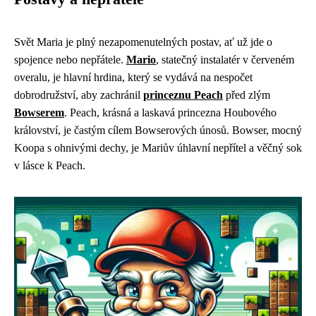
Svět Maria je plný nezapomenutelných postav, ať už jde o
spojence nebo nepřátele.
Mario
, statečný instalatér v červeném
overalu, je hlavní hrdina, který se vydává na nespočet
dobrodružství, aby zachránil
princeznu Peach
před zlým
Bowserem
. Peach, krásná a laskavá princezna Houbového
království, je častým cílem Bowserových únosů. Bowser, mocný
Koopa s ohnivými dechy, je Mariův úhlavní nepřítel a věčný sok
v lásce k Peach.