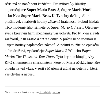
série má co nabídnout každému. Pro milovníky klasiky
doporučujeme
Super Mario Bros. 3
,
Super Mario World
nebo
New Super Mario Bros. U
. Tyto hry definují žánr
plošinovek a nabízejí hodiny zábavné hratelnosti. Pokud hledáte
něco modernějšího, sáhněte po
Super Mario Odyssey
. Otevřený
svět a kreativní herní mechaniky vás uchvátí. Pro ty, kteří si rádi
zazávodí, je tu
Mario Kart 8 Deluxe
. S přáteli nebo rodinou si
užijete hodiny napínavých závodů. A pokud toužíte po epickém
dobrodružství, vyzkoušejte
Super Mario RPG
nebo
Paper
Mario: The Thousand-Year Door
. Tyto hry kombinují prvky
RPG s humorem a charismatem, které od Maria očekáváme. Bez
ohledu na váš vkus, v sérii s Mariem si určitě najdete hru, která
vás chytne a nepustí.
Našli jste v článku chybu?
Kontaktujte nás