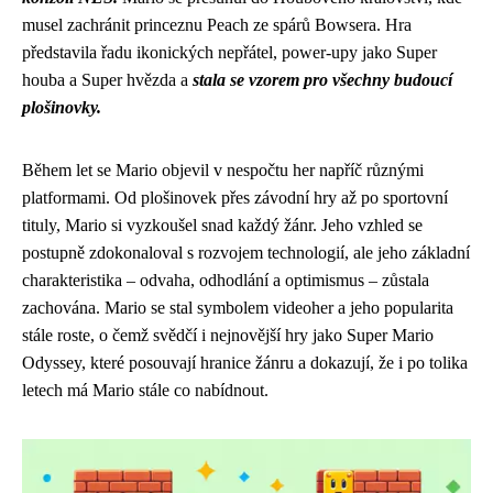
musel zachránit princeznu Peach ze spárů Bowsera. Hra
představila řadu ikonických nepřátel, power-upy jako Super
houba a Super hvězda a
stala se vzorem pro všechny budoucí
plošinovky.
Během let se Mario objevil v nespočtu her napříč různými
platformami. Od plošinovek přes závodní hry až po sportovní
tituly, Mario si vyzkoušel snad každý žánr. Jeho vzhled se
postupně zdokonaloval s rozvojem technologií, ale jeho základní
charakteristika – odvaha, odhodlání a optimismus – zůstala
zachována. Mario se stal symbolem videoher a jeho popularita
stále roste, o čemž svědčí i nejnovější hry jako Super Mario
Odyssey, které posouvají hranice žánru a dokazují, že i po tolika
letech má Mario stále co nabídnout.