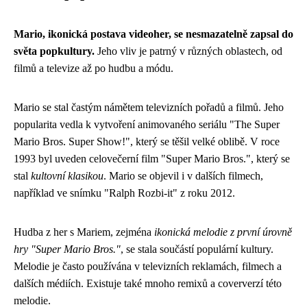
Mario, ikonická postava videoher, se nesmazatelně zapsal do
světa popkultury.
Jeho vliv je patrný v různých oblastech, od
filmů a televize až po hudbu a módu.
Mario se stal častým námětem televizních pořadů a filmů. Jeho
popularita vedla k vytvoření animovaného seriálu "The Super
Mario Bros. Super Show!", který se těšil velké oblibě. V roce
1993 byl uveden celovečerní film "Super Mario Bros.", který se
stal
kultovní klasikou
. Mario se objevil i v dalších filmech,
například ve snímku "Ralph Rozbi-it" z roku 2012.
Hudba z her s Mariem, zejména
ikonická melodie z první úrovně
hry "Super Mario Bros."
, se stala součástí populární kultury.
Melodie je často používána v televizních reklamách, filmech a
dalších médiích. Existuje také mnoho remixů a coververzí této
melodie.