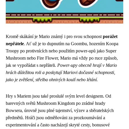
Kromě skákání je Mario známý i pro svou schopnost
porážet
nepřátele
. Ať už je to dupnutím na Goombu, hozením Koopa
Troopy po protivnících nebo použitím power-upů jako Super
Mushroom nebo Fire Flower, Mario má vždy po ruce způsob,
jak se vypořádat s nepřáteli.
Power-upy obecně hrají v Mario
hrách důležitou roli a poskytují Mariovi dočasné schopnosti,
jako je zvětšení, střelba ohnivých koulí nebo létání.
Hry s Mariem jsou také proslulé svým level designem. Od
barevných světů Mushroom Kingdom po zrádné hrady
Bowsera, úrovně jsou plné tajemství, výzev a sběratelských
předmětů. Hráči jsou odměňováni za prozkoumávání a
experimentování a často nacházejí skryté cesty, bonusové