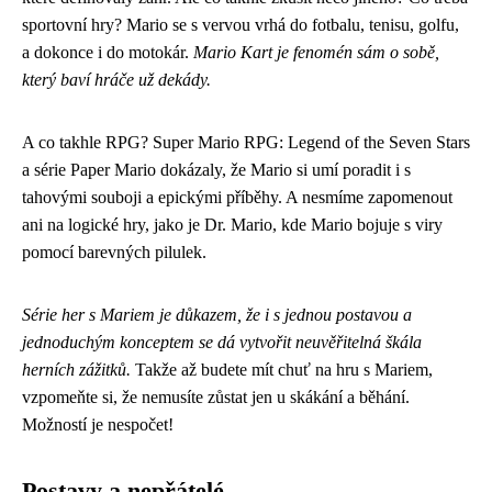
sportovní hry? Mario se s vervou vrhá do fotbalu, tenisu, golfu,
a dokonce i do motokár.
Mario Kart je fenomén sám o sobě,
který baví hráče už dekády.
A co takhle RPG? Super Mario RPG: Legend of the Seven Stars
a série Paper Mario dokázaly, že Mario si umí poradit i s
tahovými souboji a epickými příběhy. A nesmíme zapomenout
ani na logické hry, jako je Dr. Mario, kde Mario bojuje s viry
pomocí barevných pilulek.
Série her s Mariem je důkazem, že i s jednou postavou a
jednoduchým konceptem se dá vytvořit neuvěřitelná škála
herních zážitků.
Takže až budete mít chuť na hru s Mariem,
vzpomeňte si, že nemusíte zůstat jen u skákání a běhání.
Možností je nespočet!
Postavy a nepřátelé