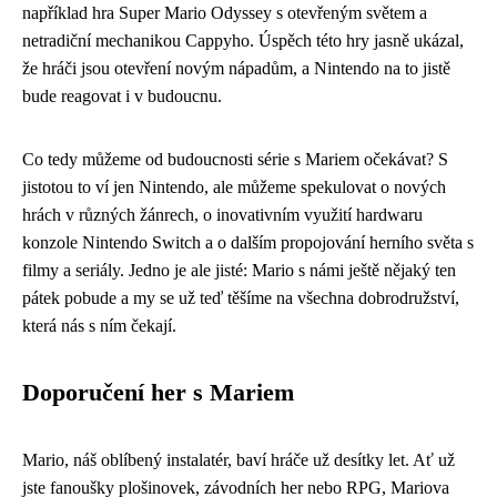
například hra Super Mario Odyssey s otevřeným světem a
netradiční mechanikou Cappyho. Úspěch této hry jasně ukázal,
že hráči jsou otevření novým nápadům, a Nintendo na to jistě
bude reagovat i v budoucnu.
Co tedy můžeme od budoucnosti série s Mariem očekávat? S
jistotou to ví jen Nintendo, ale můžeme spekulovat o nových
hrách v různých žánrech, o inovativním využití hardwaru
konzole Nintendo Switch a o dalším propojování herního světa s
filmy a seriály. Jedno je ale jisté: Mario s námi ještě nějaký ten
pátek pobude a my se už teď těšíme na všechna dobrodružství,
která nás s ním čekají.
Doporučení her s Mariem
Mario, náš oblíbený instalatér, baví hráče už desítky let. Ať už
jste fanoušky plošinovek, závodních her nebo RPG, Mariova