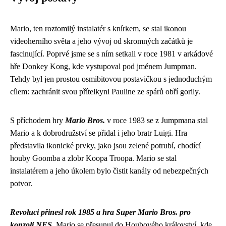
Mario, ten roztomilý instalatér s knírkem, se stal ikonou
videoherního světa a jeho vývoj od skromných začátků je
fascinující. Poprvé jsme se s ním setkali v roce 1981 v arkádové
hře Donkey Kong, kde vystupoval pod jménem Jumpman.
Tehdy byl jen prostou osmibitovou postavičkou s jednoduchým
cílem: zachránit svou přítelkyni Pauline ze spárů obří gorily.
S příchodem hry
Mario Bros.
v roce 1983 se z Jumpmana stal
Mario a k dobrodružství se přidal i jeho bratr Luigi. Hra
představila ikonické prvky, jako jsou zelené potrubí, chodící
houby Goomba a zlobr Koopa Troopa. Mario se stal
instalatérem a jeho úkolem bylo čistit kanály od nebezpečných
potvor.
Revoluci přinesl rok 1985 a hra Super Mario Bros. pro
konzoli NES.
Mario se přesunul do Houbového království, kde