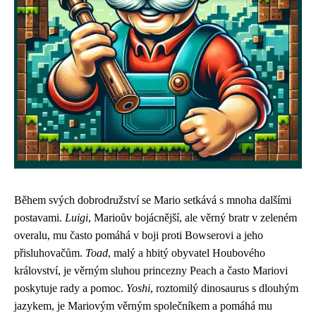
Během svých dobrodružství se Mario setkává s mnoha dalšími
postavami.
Luigi
, Marioův bojácnější, ale věrný bratr v zeleném
overalu, mu často pomáhá v boji proti Bowserovi a jeho
přisluhovačům.
Toad
, malý a hbitý obyvatel Houbového
království, je věrným sluhou princezny Peach a často Mariovi
poskytuje rady a pomoc.
Yoshi
, roztomilý dinosaurus s dlouhým
jazykem, je Mariovým věrným společníkem a pomáhá mu