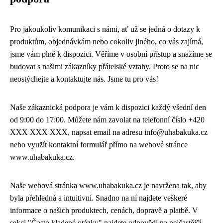
Pro jakoukoliv komunikaci s námi, ať už se jedná o dotazy k
produktům, objednávkám nebo cokoliv jiného, co vás zajímá,
jsme vám plně k dispozici. Věříme v osobní přístup a snažíme se
budovat s našimi zákazníky přátelské vztahy. Proto se na nic
neostýchejte a kontaktujte nás. Jsme tu pro vás!
Naše zákaznická podpora je vám k dispozici každý všední den
od 9:00 do 17:00. Můžete nám zavolat na telefonní číslo +420
XXX XXX XXX, napsat email na adresu info@uhabakuka.cz
nebo využít kontaktní formulář přímo na webové stránce
www.uhabakuka.cz.
Naše webová stránka www.uhabakuka.cz je navržena tak, aby
byla přehledná a intuitivní. Snadno na ní najdete veškeré
informace o našich produktech, cenách, dopravě a platbě. V
sekci "Často kladené otázky" najdete odpovědi na nejčastější