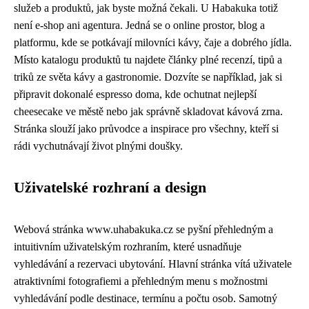
služeb a produktů, jak byste možná čekali. U Habakuka totiž
není e-shop ani agentura. Jedná se o online prostor, blog a
platformu, kde se potkávají milovníci kávy, čaje a dobrého jídla.
Místo katalogu produktů tu najdete články plné recenzí, tipů a
triků ze světa kávy a gastronomie. Dozvíte se například, jak si
připravit dokonalé espresso doma, kde ochutnat nejlepší
cheesecake ve městě nebo jak správně skladovat kávová zrna.
Stránka slouží jako průvodce a inspirace pro všechny, kteří si
rádi vychutnávají život plnými doušky.
Uživatelské rozhraní a design
Webová stránka www.uhabakuka.cz se pyšní přehledným a
intuitivním uživatelským rozhraním, které usnadňuje
vyhledávání a rezervaci ubytování. Hlavní stránka vítá uživatele
atraktivními fotografiemi a přehledným menu s možnostmi
vyhledávání podle destinace, termínu a počtu osob. Samotný