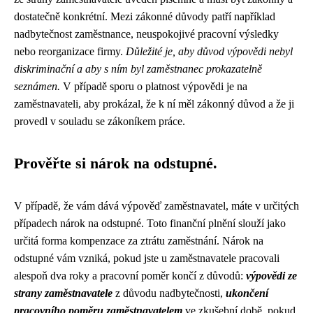
dostatečně konkrétní. Mezi zákonné důvody patří například
nadbytečnost zaměstnance, neuspokojivé pracovní výsledky
nebo reorganizace firmy.
Důležité je, aby důvod výpovědi nebyl
diskriminační a aby s ním byl zaměstnanec prokazatelně
seznámen.
V případě sporu o platnost výpovědi je na
zaměstnavateli, aby prokázal, že k ní měl zákonný důvod a že ji
provedl v souladu se zákoníkem práce.
Prověřte si nárok na odstupné.
V případě, že vám dává výpověď zaměstnavatel, máte v určitých
případech nárok na odstupné. Toto finanční plnění slouží jako
určitá forma kompenzace za ztrátu zaměstnání. Nárok na
odstupné vám vzniká, pokud jste u zaměstnavatele pracovali
alespoň dva roky a pracovní poměr končí z důvodů:
výpovědi ze
strany zaměstnavatele
z důvodu nadbytečnosti,
ukončení
pracovního poměru zaměstnavatelem
ve zkušební době, pokud