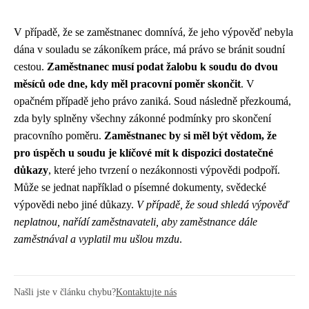
V případě, že se zaměstnanec domnívá, že jeho výpověď nebyla
dána v souladu se zákoníkem práce, má právo se bránit soudní
cestou.
Zaměstnanec musí podat žalobu k soudu do dvou
měsíců ode dne, kdy měl pracovní poměr skončit
. V
opačném případě jeho právo zaniká. Soud následně přezkoumá,
zda byly splněny všechny zákonné podmínky pro skončení
pracovního poměru.
Zaměstnanec by si měl být vědom, že
pro úspěch u soudu je klíčové mít k dispozici dostatečné
důkazy
, které jeho tvrzení o nezákonnosti výpovědi podpoří.
Může se jednat například o písemné dokumenty, svědecké
výpovědi nebo jiné důkazy.
V případě, že soud shledá výpověď
neplatnou, nařídí zaměstnavateli, aby zaměstnance dále
zaměstnával a vyplatil mu ušlou mzdu
.
Našli jste v článku chybu?
Kontaktujte nás