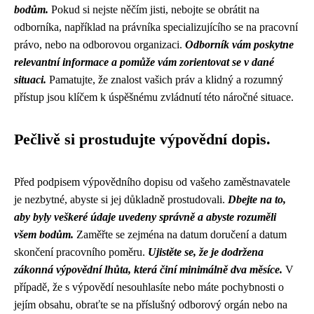
bodům.
Pokud si nejste něčím jisti, nebojte se obrátit na
odborníka, například na právníka specializujícího se na pracovní
právo, nebo na odborovou organizaci.
Odborník vám poskytne
relevantní informace a pomůže vám zorientovat se v dané
situaci.
Pamatujte, že znalost vašich práv a klidný a rozumný
přístup jsou klíčem k úspěšnému zvládnutí této náročné situace.
Pečlivě si prostudujte výpovědní dopis.
Před podpisem výpovědního dopisu od vašeho zaměstnavatele
je nezbytné, abyste si jej důkladně prostudovali.
Dbejte na to,
aby byly veškeré údaje uvedeny správně a abyste rozuměli
všem bodům.
Zaměřte se zejména na datum doručení a datum
skončení pracovního poměru.
Ujistěte se, že je dodržena
zákonná výpovědní lhůta, která činí minimálně dva měsíce.
V
případě, že s výpovědí nesouhlasíte nebo máte pochybnosti o
jejím obsahu, obraťte se na příslušný odborový orgán nebo na