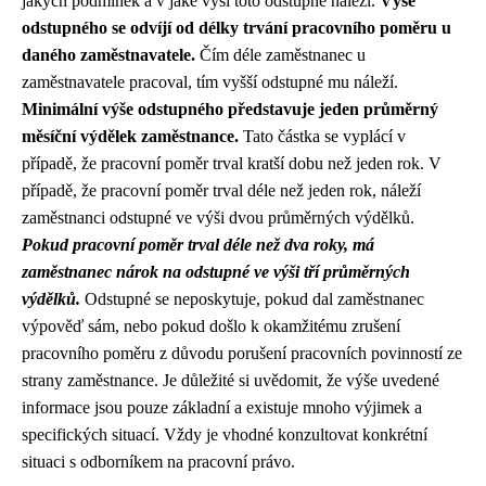
jakých podmínek a v jaké výši toto odstupné náleží.
Výše
odstupného se odvíjí od délky trvání pracovního poměru u
daného zaměstnavatele.
Čím déle zaměstnanec u
zaměstnavatele pracoval, tím vyšší odstupné mu náleží.
Minimální výše odstupného představuje jeden průměrný
měsíční výdělek zaměstnance.
Tato částka se vyplácí v
případě, že pracovní poměr trval kratší dobu než jeden rok. V
případě, že pracovní poměr trval déle než jeden rok, náleží
zaměstnanci odstupné ve výši dvou průměrných výdělků.
Pokud pracovní poměr trval déle než dva roky, má
zaměstnanec nárok na odstupné ve výši tří průměrných
výdělků.
Odstupné se neposkytuje, pokud dal zaměstnanec
výpověď sám, nebo pokud došlo k okamžitému zrušení
pracovního poměru z důvodu porušení pracovních povinností ze
strany zaměstnance. Je důležité si uvědomit, že výše uvedené
informace jsou pouze základní a existuje mnoho výjimek a
specifických situací. Vždy je vhodné konzultovat konkrétní
situaci s odborníkem na pracovní právo.