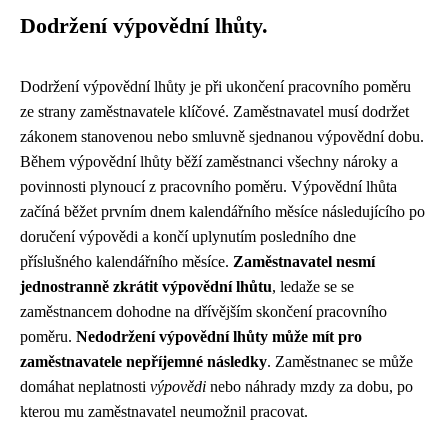
Dodržení výpovědní lhůty.
Dodržení výpovědní lhůty je při ukončení pracovního poměru
ze strany zaměstnavatele klíčové. Zaměstnavatel musí dodržet
zákonem stanovenou nebo smluvně sjednanou výpovědní dobu.
Během výpovědní lhůty běží zaměstnanci všechny nároky a
povinnosti plynoucí z pracovního poměru. Výpovědní lhůta
začíná běžet prvním dnem kalendářního měsíce následujícího po
doručení výpovědi a končí uplynutím posledního dne
příslušného kalendářního měsíce.
Zaměstnavatel nesmí
jednostranně zkrátit výpovědní lhůtu
, ledaže se se
zaměstnancem dohodne na dřívějším skončení pracovního
poměru.
Nedodržení výpovědní lhůty může mít pro
zaměstnavatele nepříjemné následky
. Zaměstnanec se může
domáhat neplatnosti
výpovědi
nebo náhrady mzdy za dobu, po
kterou mu zaměstnavatel neumožnil pracovat.