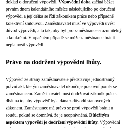
doklad o doručení výpovědi.
Výpovědní doba
začíná běžet
prvním dnem kalendářního měsíce následujícího po doručení
výpovědi a její délka se řídí zákoníkem práce nebo případně
kolektivní smlouvou. Zaměstnavatel musí ve výpovědi uvést
důvod výpovědi, a to tak, aby byl pro zaměstnance srozumitelný
a konkrétní. V opačném případě se může zaměstnanec bránit
neplatností výpovědi.
Právo na dodržení výpovědní lhůty.
Výpověď ze strany zaměstnavatele představuje jednostranný
právní akt, kterým zaměstnavatel ukončuje pracovní poměr se
zaměstnancem. Zaměstnavatel musí dodržovat zákoník práce a
dbát na to, aby výpověď byla dána z důvodů stanovených
zákonem. Zaměstnanec má právo se proti výpovědi bránit u
soudu, pokud se domnívá, že je neoprávněná.
Důležitým
aspektem výpovědi je dodržení výpovědní lhůty.
Výpovědní