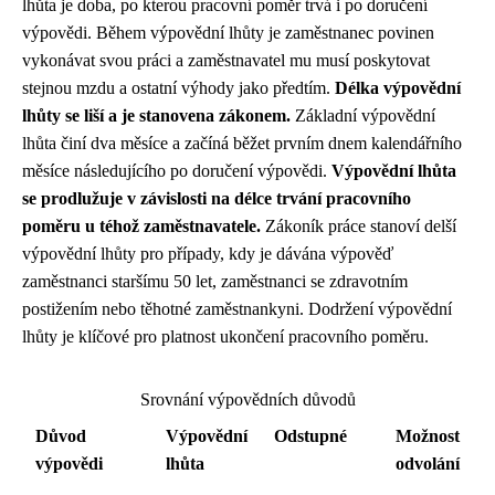
lhůta je doba, po kterou pracovní poměr trvá i po doručení
výpovědi. Během výpovědní lhůty je zaměstnanec povinen
vykonávat svou práci a zaměstnavatel mu musí poskytovat
stejnou mzdu a ostatní výhody jako předtím.
Délka výpovědní
lhůty se liší a je stanovena zákonem.
Základní výpovědní
lhůta činí dva měsíce a začíná běžet prvním dnem kalendářního
měsíce následujícího po doručení výpovědi.
Výpovědní lhůta
se prodlužuje v závislosti na délce trvání pracovního
poměru u téhož zaměstnavatele.
Zákoník práce stanoví delší
výpovědní lhůty pro případy, kdy je dávána výpověď
zaměstnanci staršímu 50 let, zaměstnanci se zdravotním
postižením nebo těhotné zaměstnankyni. Dodržení výpovědní
lhůty je klíčové pro platnost ukončení pracovního poměru.
Srovnání výpovědních důvodů
Důvod
Výpovědní
Odstupné
Možnost
výpovědi
lhůta
odvolání