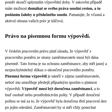
poměr skončí uplynutím výpovědní doby. V takovém případě
máte možnost
domáhat se svého práva soudní cestou, a to
podáním žaloby u příslušného soudu
. Pamatujte, že včasná a
aktivní obrana vašich práv je klíčová.
Právo na písemnou formu výpovědi.
V českém pracovním právu platí zásada, že výpověď z
pracovního poměru ze strany zaměstnavatele musí být dána
písemně. Tato forma je na ochranu zaměstnance, aby měl jasný a
nezpochybnitelný důkaz o ukončení pracovního poměru.
Písemná forma výpovědi
je taktéž v zájmu zaměstnavatele,
neboť mu umožňuje předejít případným sporům o platnost
výpovědi.
Výpověď musí být doručena zaměstnanci
, a to
buď osobně nebo prostřednictvím pošty. V případě doručení
poštou se má za to, že výpověď byla doručena třetí pracovní den
po jejím odeslání. Zaměstnavatel by si měl vždy ponechat