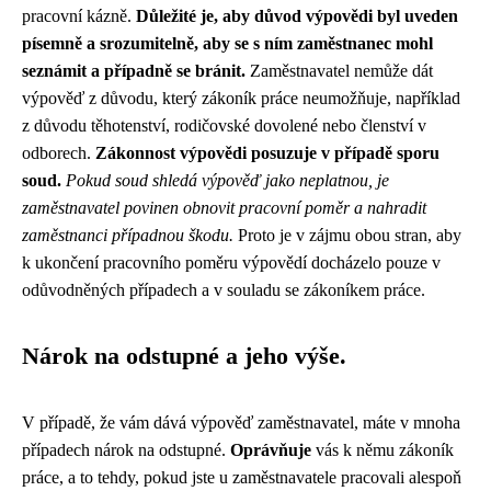
pracovní kázně.
Důležité je, aby důvod výpovědi byl uveden
písemně a srozumitelně, aby se s ním zaměstnanec mohl
seznámit a případně se bránit.
Zaměstnavatel nemůže dát
výpověď z důvodu, který zákoník práce neumožňuje, například
z důvodu těhotenství, rodičovské dovolené nebo členství v
odborech.
Zákonnost výpovědi posuzuje v případě sporu
soud.
Pokud soud shledá výpověď jako neplatnou, je
zaměstnavatel povinen obnovit pracovní poměr a nahradit
zaměstnanci případnou škodu.
Proto je v zájmu obou stran, aby
k ukončení pracovního poměru výpovědí docházelo pouze v
odůvodněných případech a v souladu se zákoníkem práce.
Nárok na odstupné a jeho výše.
V případě, že vám dává výpověď zaměstnavatel, máte v mnoha
případech nárok na odstupné.
Oprávňuje
vás k němu zákoník
práce, a to tehdy, pokud jste u zaměstnavatele pracovali alespoň