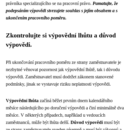
právníka specializujícího se na pracovní právo.
Pamatujte, že
podepsáním výpovědi stvrzujete souhlas s jejím obsahem a s
ukončením pracovního poměru.
Zkontrolujte si výpovědní lhůtu a důvod
výpovědi.
Při ukončování pracovního poměru ze strany zaměstnavatele je
nezbytné věnovat pozornost jak výpovědní lhůtě, tak i důvodu
výpovědi. Zaměstnavatel musí dodržet zákonem stanovené
podmínky, jinak se vystavuje riziku neplatnosti výpovědi.
Výpovědní lhůta
začíná běžet prvním dnem kalendářního
měsíce následujícího po doručení výpovědi a činí minimálně dva
měsíce. V některých případech, například u vedoucích
zaměstnanců, může být lhůta delší.
Důvod výpovědi
musí být
ze strany zaměstnavatele uveden písemně a musí být zákonný a