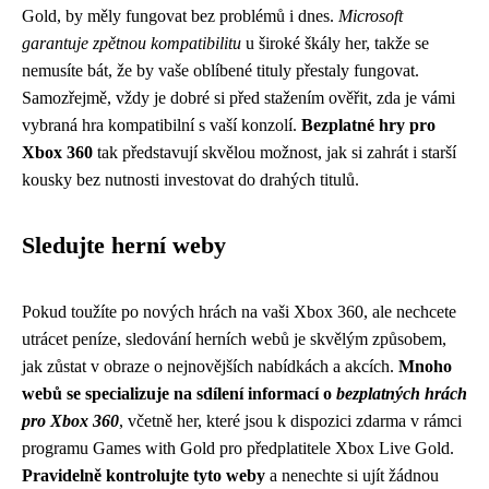
Gold, by měly fungovat bez problémů i dnes.
Microsoft
garantuje zpětnou kompatibilitu
u široké škály her, takže se
nemusíte bát, že by vaše oblíbené tituly přestaly fungovat.
Samozřejmě, vždy je dobré si před stažením ověřit, zda je vámi
vybraná hra kompatibilní s vaší konzolí.
Bezplatné hry pro
Xbox 360
tak představují skvělou možnost, jak si zahrát i starší
kousky bez nutnosti investovat do drahých titulů.
Sledujte herní weby
Pokud toužíte po nových hrách na vaši Xbox 360, ale nechcete
utrácet peníze, sledování herních webů je skvělým způsobem,
jak zůstat v obraze o nejnovějších nabídkách a akcích.
Mnoho
webů se specializuje na sdílení informací o
bezplatných hrách
pro Xbox 360
, včetně her, které jsou k dispozici zdarma v rámci
programu Games with Gold pro předplatitele Xbox Live Gold.
Pravidelně kontrolujte tyto weby
a nenechte si ujít žádnou