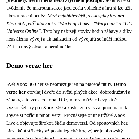
předměty, herní měna nebo zrychlení postupu.
Je důležité si
uvědomit, že mikrotransakce jsou zcela volitelné a hru si lze užít
i bez utrácení peněz.
Mezi nejoblíbenější free-to-play hry pro
Xbox 360 patří tituly jako "World of Tanks", "Warframe" a "DC
Universe Online".
Tyto hry nabízejí stovky hodin zábavy a díky
neustálému vývoji a aktualizacím od vývojářů se hráči můžou
těšit na nový obsah a herní události.
Demo verze her
Svět Xbox 360 her se neomezuje jen na placené tituly.
Demo
verze her
otevírají dveře do světů plných akce, dobrodružství a
zábavy, a to zcela zdarma. Díky nim si můžete bezplatně
vyzkoušet hry pro Xbox 360 a zjistit, zda vás zaujmou natolik,
abyste si pořídili plnou verzi. Procházejte online tržiště Xbox
Live a objevujte širokou škálu demoverzí. Od sportovních her,
přes akční střílečky až po strategické hry, výběr je obrovský.
Vyzkoušejte si hratelnost, seznamte se s příběhem a postavami a