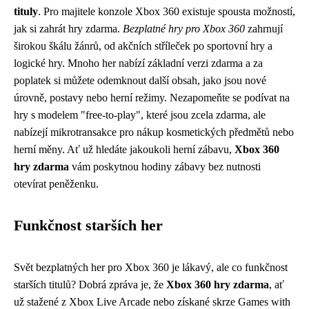
tituly
. Pro majitele konzole Xbox 360 existuje spousta možností,
jak si zahrát hry zdarma.
Bezplatné hry pro Xbox 360
zahrnují
širokou škálu žánrů, od akčních stříleček po sportovní hry a
logické hry. Mnoho her nabízí základní verzi zdarma a za
poplatek si můžete odemknout další obsah, jako jsou nové
úrovně, postavy nebo herní režimy. Nezapomeňte se podívat na
hry s modelem "free-to-play", které jsou zcela zdarma, ale
nabízejí mikrotransakce pro nákup kosmetických předmětů nebo
herní měny. Ať už hledáte jakoukoli herní zábavu,
Xbox 360
hry zdarma
vám poskytnou hodiny zábavy bez nutnosti
otevírat peněženku.
Funkčnost starších her
Svět bezplatných her pro Xbox 360 je lákavý, ale co funkčnost
starších titulů? Dobrá zpráva je, že
Xbox 360 hry zdarma
, ať
už stažené z Xbox Live Arcade nebo získané skrze Games with