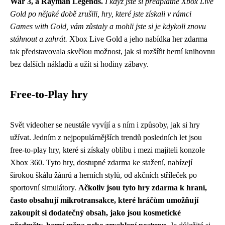
War 3, a Rayman Legends.
I když jste si předplatné Xbox Live
Gold po nějaké době zrušili, hry, které jste získali v rámci
Games with Gold, vám zůstaly a mohli jste si je kdykoli znovu
stáhnout a zahrát.
Xbox Live Gold a jeho nabídka her zdarma
tak představovala skvělou možnost, jak si rozšířit herní knihovnu
bez dalších nákladů a užít si hodiny zábavy.
Free-to-Play hry
Svět videoher se neustále vyvíjí a s ním i způsoby, jak si hry
užívat. Jedním z nejpopulárnějších trendů posledních let jsou
free-to-play hry, které si získaly oblibu i mezi majiteli konzole
Xbox 360. Tyto hry, dostupné zdarma ke stažení, nabízejí
širokou škálu žánrů a herních stylů, od akčních stříleček po
sportovní simulátory.
Ačkoliv jsou tyto hry zdarma k hraní,
často obsahují mikrotransakce, které hráčům umožňují
zakoupit si dodatečný obsah, jako jsou kosmetické