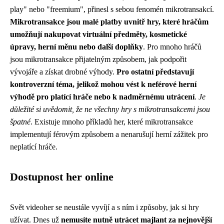
play" nebo "freemium", přinesl s sebou fenomén mikrotransakcí.
Mikrotransakce jsou malé platby uvnitř hry, které hráčům
umožňují nakupovat virtuální předměty, kosmetické
úpravy, herní měnu nebo další doplňky
. Pro mnoho hráčů
jsou mikrotransakce přijatelným způsobem, jak podpořit
vývojáře a získat drobné výhody.
Pro ostatní představují
kontroverzní téma, jelikož mohou vést k neférové herní
výhodě pro platící hráče nebo k nadměrnému utrácení
.
Je
důležité si uvědomit, že ne všechny hry s mikrotransakcemi jsou
špatné
. Existuje mnoho příkladů her, které mikrotransakce
implementují férovým způsobem a nenarušují herní zážitek pro
neplatící hráče.
Dostupnost her online
Svět videoher se neustále vyvíjí a s ním i způsoby, jak si hry
užívat. Dnes už
nemusíte nutně utrácet majlant za nejnovější