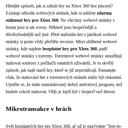
Hledáte způsob, jak si zahrát hry na Xbox 360 bez placení?
Existuje několik webových stránek, kde si můžete
zdarma
stáhnout hry pro Xbox 360
. Ne všechny webové stránky s
hrami jsou si ale rovny. Některé jsou bezpečnější a
důvěryhodnější než jiné. Před stažením her z jakékoli webové
stránky si proto vždy přečtěte recenze. Mezi oblíbené webové
stránky, kde najdete
bezplatné hry pro Xbox 360
, patří
webové stránky s torrenty. Torrentové webové stránky umožňují
stahovat soubory z počítačů ostatních uživatelů. Je to skvělý
způsob, jak najít starší hry, které se již neprodávají. Pamatujte
však, že stahování her z torrentových stránek může být riskantní.
Ujistěte se, že máte nainstalovaný dobrý antivirový program, než
budete cokoli stahovat.
Vždy je lepší být v bezpečí než litovat.
Mikrotransakce v hrách
Svět bezplatných her pro Xbox 360, ať už je nazýváme "free-to-