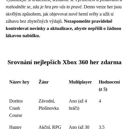
rozhodněte se, zda je hra pro vás to pravé.
Demo verze her jsou
skvělým způsobem, jak objevovat nové herní světy a užít si
zábavu bez zbytečných výdajů.
Nezapomeňte pravidelně
kontrolovat novinky a aktualizace, abyste nepřišli o žádnou
lákavou nabídku.
Srovnání nejlepších Xbox 360 her zdarma
Název hry
Žánr
Multiplayer
Hodnocení
(z 5)
Doritos
Závodní,
Ano (až 4
4
Crash
Plošinovka
hráči)
Course
Happy
Akční, RPG
Ano (až 30
3.5